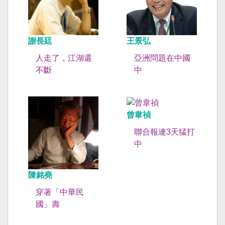
謝長廷
王景弘
人走了，江湖還
亞洲問題在中國
不斷
中
曾韋禎
聯合報連3天猛打
中
陳銘堯
穿著「中華民
國」壽