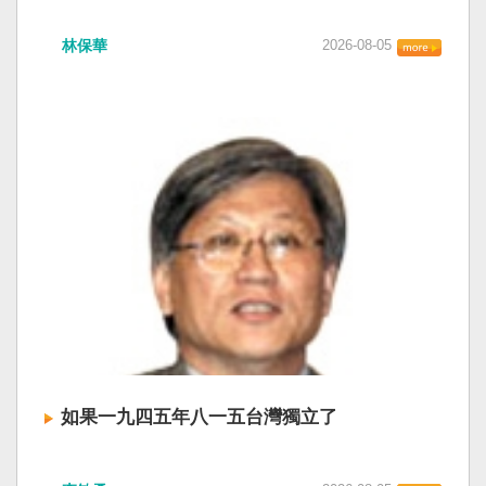
衛全球民主法治。 賴清德強調，中國的「民促
中共在七月卅日政治局會議上，決定十月召開五
法」不僅侵害台灣主權、迫害宗教與少數族群，
林保華
2026-08-05
中全會。本來以為在七月上海的AI全球大會以
更透過跨國鎮壓手段，對世界各國人民進行政治
後，習近平會乘勝追擊，豈料會議對AI突然非常
審查、製造寒蟬效應，是一部國際社會應該團結
低調，僅僅只有一段話，往常喜歡用的「鑄牢」
反制的惡法。 提醒各國「紅色恐怖正在世界蔓
不見了，改為「加快、加強」。從奇技淫巧改為
延」 賴清德表示，面對中國威權主義不斷擴張，
「適應不同群體消費需求擴大優質供給」。顯然
紅色恐怖正在世界各地蔓延，今年論壇主題聚焦
七月中國官方的經濟數字，製造業採購經理人指
討論全球的民主韌性、灰帶侵擾的因應聯防，以
數PMI，由六月的五十．三％大幅滑落至四十九．
及非紅供應鏈的重塑，更加反映出台灣在國際社
二％，不僅低於預估的五十．一％，更一舉跌破
會中的角色定位，以及期許台灣能承擔的國際責
五十％榮枯線，加上非製造業和綜合PMI產出指數
任。 賴清德表示，當今台灣的民主成就受到國際
三大核心指標同步跌穿榮枯線，習近平的梭哈
的肯定，面對中國「民促法」的威脅，台灣不會
（孤注一擲）失敗，在會議文件上不得不兩處承
接受統戰滲透和紅色恐怖、不會坐視中國將壓迫
認「困難」。 一處是「有效應對各種外部衝擊和
黑手伸進台灣，或任何自由國家與地區。 賴清德
內部困難」，後面提及「要高度重視經濟運行中
強調，台灣會以行動積極響應，落實「集體防
的困難挑戰」。其後各段落所說的例如公平競
禦、責任分擔」，並將持續提升國防力量、強化
爭、就業、三農、天災等都是。而「常態化解決
全社會防衛韌性，增進國際合作，凝聚最大的力
企業帳款拖欠問題」，更暴露企業之間拖欠已經
量，確保印太區域的和平穩定；台灣也將善用
如果一九四五年八一五台灣獨立了
是常態化。近三十年前的「三角債」是不是復活
AI、半導體、資通訊等高科技產業優勢，串聯民
了？企業發薪給員工當然也拖欠。 另外有兩處提
主夥伴，一起打造「非紅供應鏈」，來強化經濟
如果一九四五年八一五台灣獨立了， 二戰後台灣
到「兜牢基層『三保』底線」和「抓好『一老一
韌性，讓彼此的國家更安全更繁榮。 最後，賴清