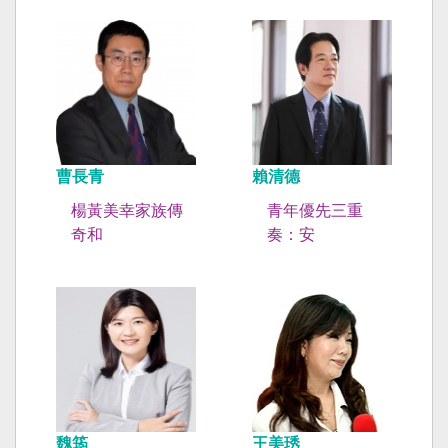
曹長青
賴清德
楊黃美幸家族傳
青年優先三重
奇和
奏：安
魏筠
王美琇