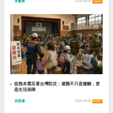
李敏勇
2026-08-05
的歷史就不會有中國國民黨，也不會捲入迄今仍
小』服務保障」，社會保險系統也出了問題。 後
德說，台灣是民主自由的燈塔，也是印太和平的
糾纏未解的中國困境。中華民國早就完全被中華
段有一句「推動各級領導幹部以更加昂揚向上的
重要基石，即使威權主義威脅及全球新興挑戰不
人民共和國接續了，中國是中國，台灣是台灣。
精氣神，不斷創造高質量發展新業績」。不懂什
斷，台灣有堅定的意志，確保民主燈塔永明，自
兩岸已有正常外交，中國也可致力提升國民福
麼是「精氣神」，還以為是假文件，是新時代習
由基石永固。
祉。 如果一九四五年八一五台灣獨立了，就像二
近平思想嗎？ 最後一句是「會議還研究了其他事
戰後許多殖民地選擇獨立，成為杭廷頓第二波民
項。」這是每次外媒最感興趣的問題，那就是人
主化的歷史。獨立的台灣會像脫離日本殖民的韓
事問題。港媒大做文章，排查二十屆中央委員清
國，八一五這一天成為獨立紀念日及光復節。不
洗了多少人？這為習近平的進一步獨裁和二十一
同於有國家歷史的朝鮮，台灣是新興國家，開展
大續任鋪平道路。據統計，過去一年，已有十九
自己國家的歷史。台灣沒有像朝鮮的左右路線競
名中央委員被官方宣布落馬或罷免全國人大代表
逐政權，造成內戰形成南韓、北朝分裂國家的歷
職務。另外還有「失蹤」者。總共接近三十人。
史。或許會有左右路線政黨，形塑台灣的國家之
領銜的是兩名政治局委員：軍委副主席張又俠與
路。 如果一九四五年八一五台灣獨立了，一九四
新疆黨委書記馬興瑞。 軍方還有原中央軍委副主
九年中華人民共和國革命推翻中華民國，中國國
席何衛東、原軍委委員兼聯合參謀部參謀長劉振
民黨蔣介石政權只能選擇海南島，國共競鬥的歷
立、原軍委政治工作部主任苗華、前信息支援部
從熊本震災看台灣防災：避難不只是撤離，更
史就會是另一種局面，與台灣無關。台灣沒有中
隊政委李偉、前陸軍司令員李橋、前中央軍委裝
是生活保障
國問題，中國也沒有台灣問題。台灣與中國也不
備發展部部長許學強、前西部戰區政委李鳳彪、
此次日本熊本發生大地震後，除了建築損害、救
至於陳兵海峽兩岸，戰爭的陰影籠罩。 如果一九
前空軍政委郭普校、前東部戰區政委劉青松、前
洪昱睿
2026-08-05
援速度與災後重建受到關注，避難所管理也成為
四五年八一五台灣獨立了，台灣會成為東亞漢字
南部戰區司令員吳亞男、前南部戰區政委王文
重要議題。尤其在炎熱季節，部分避難場所因設
文化圈一個不屬於中國的新興國家。台灣或許像
全、前西部戰區司令員汪海江、前北部戰區司令