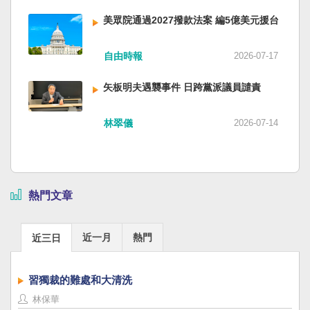
美眾院通過2027撥款法案 編5億美元援台
自由時報
2026-07-17
矢板明夫遇襲事件 日跨黨派議員譴責
林翠儀
2026-07-14
熱門文章
近一月
熱門
近三日
習獨裁的難處和大清洗
林保華