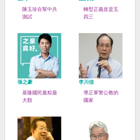
陳玉珍在幫中共
轉型正義豈是五
測試
四三
張之豪
李川信
基隆國民黨粽最
導正軍警公教的
大顆
國家