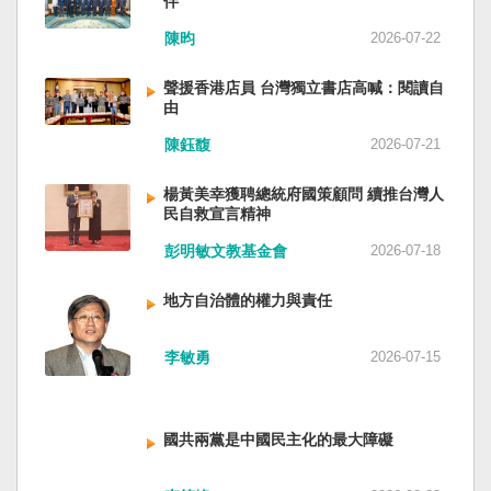
伴
與日本都會投入軍事力量協助救援。國軍與日本
家。 一九四五年八一五，台灣人在祖國的迷惘與
陳昀
2026-07-22
自衛隊在大型災害時能提供人力、運輸、工程與
迷障中做了錯誤的選擇，不只造成台灣集體命運
後勤支援。 然而，最初承擔救援工作的仍是消
的坎坷挫折，也影響中國的國家分裂。民主化後
聲援香港店員 台灣獨立書店高喊：閱讀自
防、搜救與緊急醫療體系；地方政府負責整體應
的台灣，要走向新歷史，珍惜台灣自己的條件，
由
變與資源調度，警察則協助交通管制、秩序維護
好好建構我們尚未正常化的國家。台灣是小而
與災區管理。真正成熟的防災制度，需要的是整
美、豐裕而堅強，在太平洋西南海域，一個閃亮
陳鈺馥
2026-07-21
體社會韌性，而非只等待外部力量投入。 日本長
的國家。 中國啊！請獨立於台灣之外吧！如果在
期推動全民防災教育與社區演練，值得台灣參
意收拾「中華民國」這個你們立鑄為繼承之國碑
楊黃美幸獲聘總統府國策顧問 續推台灣人
考。但學習日本並非照搬制度，而是思考如何建
銘的國號，台灣也會尊重歷史，對殘餘中國做歷
民自救宣言精神
立符合台灣社會條件的防災文化。 防災的目的，
史的了結，寫下句點。生活在台灣的人們應共同
彭明敏文教基金會
2026-07-18
不只是讓人民在災害中生存下來，更是在災害發
起造一個對「中國」不構成侵權的新國家，開啟
生後，仍能維持基本尊嚴與生活品質。真正成熟
歷史的新樂章。歷史不會重來，但提供教訓。
地方自治體的權力與責任
的防災制度，不是要求人民只能服從撤離命令，
（作者是詩人）
而是讓人民相信：當他們離開家園時，公共制度
會接住他們。
李敏勇
2026-07-15
國共兩黨是中國民主化的最大障礙