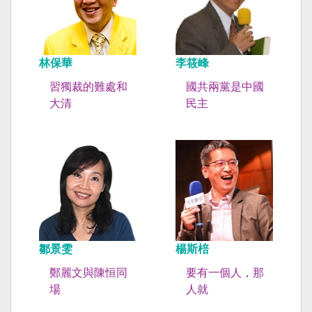
林保華
李筱峰
習獨裁的難處和
國共兩黨是中國
大清
民主
鄒景雯
楊斯棓
鄭麗文與陳恒同
要有一個人，那
場
人就