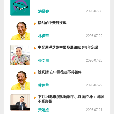
洪昱睿
2026-07-30
慘烈的中美科技戰
林保華
2026-07-29
中配周滿芝為中國發展組織 判8年定讞
張文川
2026-07-23
說真話 在中國往往不得善終
林保華
2026-07-22
下月14縣市演習斷網半小時 顧立雄：固網
不受影響
黃靖媗
2026-07-21