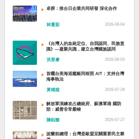
備限制，難以提供舒適的生活環境。 這提醒了同
新加坡一樣，通行漢字中文華語，也留下日本
員黃銘、前中部戰區政委徐德清、前國防大學政
樣位於地震頻繁區域的台灣，防災工作不能只關
語，一如新加坡留下英文，本土原有的福佬話、
卓揆：推台日企業共同研發 深化合作
委鍾紹軍等。 黨政系統部分，前廣西政府主席藍
注災害發生後如何救援，更要思考受災者如何在
客家話、原住民各族語也不會被壓迫。 如果一九
天立、前內蒙古政府主席王莉霞、前中國證監會
避難期間獲得安全且有尊嚴的生活。 台灣多年來
四五年八一五台灣獨立了，台灣早已是聯合國會
主席易會滿、前內蒙古黨委書記孫紹騁、前浙江
林薏茹
2026-08-04
累積不少災害應變經驗，但每當重大災害發生，
員國，也不至於迄今仍以國體不明的身分爭取加
省委書記易煉紅、前應急管理部部長王祥喜、前
仍會面臨一項現實挑戰：部分民眾，尤其高齡
入聯合國。當然不會捲入國內戰後兩個中國的鬥
重慶市長胡衡華等。前中聯部部長劉建超、前工
者，即使面臨撤離要求，也不願離開自己的家
爭。當然也沒有以反共為名、行專政之實的卅八
《台灣人的血統定位、自我認同、民族意
信部部長金壯龍、前中央軍民融合辦常務副主任
園，讓第一線執行撤離工作的公務人員承受壓
年戒嚴讓許多政治受難者的母親長期在黑夜哭
識》—凝聚共識，建立台灣國族認同
雷凡培，都是被不正常免職。 最新的河北黨書記
力。 表面上看，這似乎是防災意識不足；但更深
泣。 如果一九四五年八一五台灣獨立了，台灣早
倪岳峰「另有任用」，應該是與德國之聲與紐約
洪昱睿
2026-08-03
層的問題是，我們是否建立了一套讓人民願意避
已民主化，不必有長期戒嚴體制的壓迫，也沒有
時報披露張家口對海外人士動態控制平台被登錄
難、相信避難的制度？ 對許多高齡者而言，家不
隨中國國民黨從中國流亡到台灣形成的流亡殖民
有關。 這些大清洗是反映習近平的穩定還是不
首曬台美海巡艦艇同框照 AIT：支持台灣
只是住所，更是多年生活累積的情感依靠。離開
群落留下來的遺民問題。漢字文化圈的國家台灣
安？ （作者林保華為資深時事評論員）
海事執法
熟悉環境，本身就是重大心理挑戰。如果避難場
會傳承更多日本留下來的風貌，如果吸引中國人
所只是學校體育館或公共禮堂，提供基本收容功
黃靖媗
2026-07-29
來台也是中國僑民或台灣新住民、新國民，而不
能，卻缺乏降溫設備、醫療照護、隱私空間與生
是什麼外省人。 如果一九四五年八一五台灣獨立
活便利性，民眾自然可能對撤離有所抗拒。 因
了，台灣早就是一個小而美的民主國家，不必在
解放軍演練攻占總統府、蘇澳軍港 國防
部：威脅非常嚴峻
此，現代防災不能只是「把人帶離危險區域」，
國民養成過程的教育被教導成一個虛構的大國，
而要建立讓人民相信「離開家後仍能受到妥善照
也不會有見證二二八事件的美國副領事葛超智
陳鈺馥
2026-07-27
顧」的制度。避難所應考量高齡者、幼兒與身心
（G. Kerr）《被出賣的台灣》這本書。台灣是三
障礙者等需求，包括降溫設備、電力備援、醫療
萬六千多平方公里的美麗島嶼群落，中央山脈南
波蘭前總理：台灣是歐盟至關重要民主夥
支援與基本生活品質。 在重大災害應變中，台灣
北相連，四面海域環抱，是島嶼國度不是大陸國