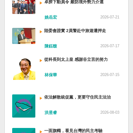
卓揆下動員令 嚴防境外勢力介選
姚岳宏
2026-07-21
陸委會證實 2員警赴中旅遊遭押走
陳鈺馥
2026-07-17
從科長到太上皇 感謝谷立言的努力
林保華
2026-07-15
依法解散統促黨，更要守住民主法治
洪昱睿
2026-08-03
一面旗幟，看見台灣的民主考驗