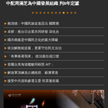
中配周滿芝為中國發展組織 判8年定讞
賴清德：中國民族促進惡法 國際應
卓揆：推台日企業共同研發 深化合
國共兩黨是中國民主化的最大障礙
依法解散統促黨，更要守住民主法治
「有事衝著我來」 政治責任或口號
首曬台美海巡艦艇同框照 AIT：
解放軍演練攻占總統府、蘇澳軍港
接受中共資助參選立委 民眾黨前黨