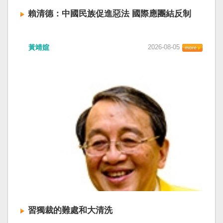
賴清德：中國民族促進惡法 國際應團結反制
賴清德總統昨於凱達格蘭論壇致詞表示，中國
黃靖媗
2026-08-05
「民族團結進步促進法」對各國人民進行政治審
查，國際社會應團結反制。（記者田裕華攝） 中
國七月一日起實施「民族團結進步促進法」，總
統賴清德昨日於凱達格蘭論壇致詞表示，中國的
「民促法」不僅侵害台灣主權，更透過跨國鎮
壓，對世界各國人民進行政治審查、製造寒蟬效
應，是國際社會應該團結反制的惡法；台灣不會
接受統戰滲透和紅色恐怖、不會坐視中國將壓迫
黑手伸進台灣，或任何自由國家與地區。 不會坐
視北京黑手伸進台灣 賴清德指出，中國上個月不
顧國際反對，實施「民族團結進步促進法」，
「對中政策跨國議會聯盟」（IPAC）隨即發表聲
明，譴責嚴重違反基本人權。他感謝IPAC日本共
同主席中谷元、IPAC執行主任裴倫德昨以行動再
次彰顯這份聲明的立場，很榮幸代表台灣人民接
習獨裁的難處和大清洗
受IPAC的聲明，台灣會給予堅定的支持，共同捍