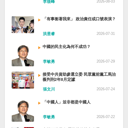
李筱峰
2026-08-03
「有事衝著我來」 政治責任或口號表演？
洪昱睿
2026-07-31
中國的民主化為何不成功？
李敏勇
2026-07-29
接受中共資助參選立委 民眾黨前黨工馬治
薇判刑2年8月定讞
張文川
2026-07-24
「中國人」並非都是中國人
李敏勇
2026-07-22