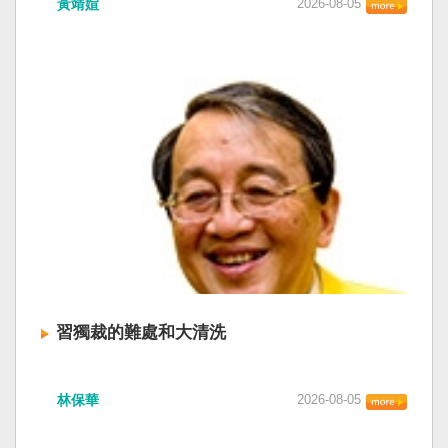
黃靖媗
2026-08-05
「民族團結進步促進法」對各國人民進行政治審
文化圈一個不屬於中國的新興國家。台灣或許像
查，國際社會應團結反制。（記者田裕華攝） 中
新加坡一樣，通行漢字中文華語，也留下日本
國七月一日起實施「民族團結進步促進法」，總
語，一如新加坡留下英文，本土原有的福佬話、
統賴清德昨日於凱達格蘭論壇致詞表示，中國的
客家話、原住民各族語也不會被壓迫。 如果一九
「民促法」不僅侵害台灣主權，更透過跨國鎮
四五年八一五台灣獨立了，台灣早已是聯合國會
壓，對世界各國人民進行政治審查、製造寒蟬效
員國，也不至於迄今仍以國體不明的身分爭取加
應，是國際社會應該團結反制的惡法；台灣不會
入聯合國。當然不會捲入國內戰後兩個中國的鬥
接受統戰滲透和紅色恐怖、不會坐視中國將壓迫
爭。當然也沒有以反共為名、行專政之實的卅八
黑手伸進台灣，或任何自由國家與地區。 不會坐
年戒嚴讓許多政治受難者的母親長期在黑夜哭
視北京黑手伸進台灣 賴清德指出，中國上個月不
泣。 如果一九四五年八一五台灣獨立了，台灣早
顧國際反對，實施「民族團結進步促進法」，
已民主化，不必有長期戒嚴體制的壓迫，也沒有
「對中政策跨國議會聯盟」（IPAC）隨即發表聲
隨中國國民黨從中國流亡到台灣形成的流亡殖民
明，譴責嚴重違反基本人權。他感謝IPAC日本共
群落留下來的遺民問題。漢字文化圈的國家台灣
同主席中谷元、IPAC執行主任裴倫德昨以行動再
會傳承更多日本留下來的風貌，如果吸引中國人
次彰顯這份聲明的立場，很榮幸代表台灣人民接
來台也是中國僑民或台灣新住民、新國民，而不
習獨裁的難處和大清洗
受IPAC的聲明，台灣會給予堅定的支持，共同捍
是什麼外省人。 如果一九四五年八一五台灣獨立
衛全球民主法治。 賴清德強調，中國的「民促
了，台灣早就是一個小而美的民主國家，不必在
中共在七月卅日政治局會議上，決定十月召開五
法」不僅侵害台灣主權、迫害宗教與少數族群，
國民養成過程的教育被教導成一個虛構的大國，
林保華
2026-08-05
中全會。本來以為在七月上海的AI全球大會以
更透過跨國鎮壓手段，對世界各國人民進行政治
也不會有見證二二八事件的美國副領事葛超智
後，習近平會乘勝追擊，豈料會議對AI突然非常
審查、製造寒蟬效應，是一部國際社會應該團結
（G. Kerr）《被出賣的台灣》這本書。台灣是三