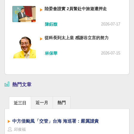
陸委會證實 2員警赴中旅遊遭押走
陳鈺馥
2026-07-17
從科長到太上皇 感謝谷立言的努力
林保華
2026-07-15
熱門文章
近一月
熱門
近三日
中方借颱風「交管」台海 海巡署：嚴厲譴責
邱俊福