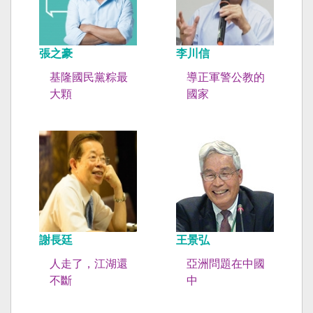
張之豪
李川信
基隆國民黨粽最
導正軍警公教的
大顆
國家
謝長廷
王景弘
人走了，江湖還
亞洲問題在中國
不斷
中