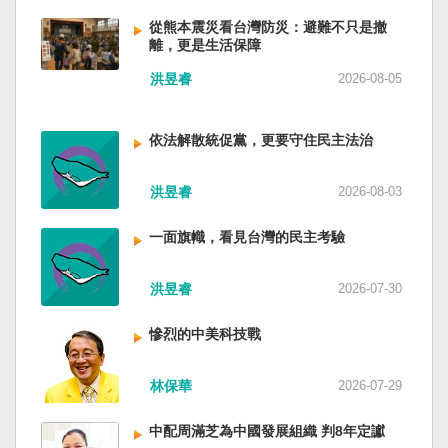
低調，僅僅只有一段話，往常喜歡用的「鑄牢」
反制的惡法。 提醒各國「紅色恐怖正在世界蔓
萬六千多平方公里的美麗島嶼群落，中央山脈南
不見了，改為「加快、加強」。從奇技淫巧改為
延」 賴清德表示，面對中國威權主義不斷擴張，
從熊本震災看台灣防災：避難不只是撤
北相連，四面海域環抱，是島嶼國度不是大陸國
離，更是生活保障
「適應不同群體消費需求擴大優質供給」。顯然
紅色恐怖正在世界各地蔓延，今年論壇主題聚焦
家。 一九四五年八一五，台灣人在祖國的迷惘與
七月中國官方的經濟數字，製造業採購經理人指
討論全球的民主韌性、灰帶侵擾的因應聯防，以
迷障中做了錯誤的選擇，不只造成台灣集體命運
洪昱睿
2026-08-05
數PMI，由六月的五十．三％大幅滑落至四十九．
及非紅供應鏈的重塑，更加反映出台灣在國際社
的坎坷挫折，也影響中國的國家分裂。民主化後
二％，不僅低於預估的五十．一％，更一舉跌破
會中的角色定位，以及期許台灣能承擔的國際責
的台灣，要走向新歷史，珍惜台灣自己的條件，
五十％榮枯線，加上非製造業和綜合PMI產出指數
任。 賴清德表示，當今台灣的民主成就受到國際
依法解散統促黨，更要守住民主法治
好好建構我們尚未正常化的國家。台灣是小而
三大核心指標同步跌穿榮枯線，習近平的梭哈
的肯定，面對中國「民促法」的威脅，台灣不會
美、豐裕而堅強，在太平洋西南海域，一個閃亮
（孤注一擲）失敗，在會議文件上不得不兩處承
接受統戰滲透和紅色恐怖、不會坐視中國將壓迫
的國家。 中國啊！請獨立於台灣之外吧！如果在
洪昱睿
2026-08-03
認「困難」。 一處是「有效應對各種外部衝擊和
黑手伸進台灣，或任何自由國家與地區。 賴清德
意收拾「中華民國」這個你們立鑄為繼承之國碑
內部困難」，後面提及「要高度重視經濟運行中
強調，台灣會以行動積極響應，落實「集體防
銘的國號，台灣也會尊重歷史，對殘餘中國做歷
一面旗幟，看見台灣的民主考驗
的困難挑戰」。其後各段落所說的例如公平競
禦、責任分擔」，並將持續提升國防力量、強化
史的了結，寫下句點。生活在台灣的人們應共同
爭、就業、三農、天災等都是。而「常態化解決
全社會防衛韌性，增進國際合作，凝聚最大的力
起造一個對「中國」不構成侵權的新國家，開啟
企業帳款拖欠問題」，更暴露企業之間拖欠已經
洪昱睿
2026-07-30
量，確保印太區域的和平穩定；台灣也將善用
歷史的新樂章。歷史不會重來，但提供教訓。
是常態化。近三十年前的「三角債」是不是復活
AI、半導體、資通訊等高科技產業優勢，串聯民
（作者是詩人）
了？企業發薪給員工當然也拖欠。 另外有兩處提
主夥伴，一起打造「非紅供應鏈」，來強化經濟
慘烈的中美科技戰
到「兜牢基層『三保』底線」和「抓好『一老一
韌性，讓彼此的國家更安全更繁榮。 最後，賴清
小』服務保障」，社會保險系統也出了問題。 後
德說，台灣是民主自由的燈塔，也是印太和平的
林保華
2026-07-29
段有一句「推動各級領導幹部以更加昂揚向上的
重要基石，即使威權主義威脅及全球新興挑戰不
精氣神，不斷創造高質量發展新業績」。不懂什
斷，台灣有堅定的意志，確保民主燈塔永明，自
中配周滿芝為中國發展組織 判8年定讞
麼是「精氣神」，還以為是假文件，是新時代習
由基石永固。