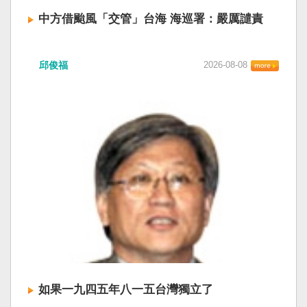
中方借颱風「交管」台海 海巡署：嚴厲譴責
中國廣東海事局公告，受到颱風白海豚影響，
邱俊福
2026-08-08
「將對經過台灣海峽南口北上船舶實施交通管
制」。海巡署昨晚嚴正駁斥，強調中國無任何權
利在台灣海峽實施交通管制。（圖擷取自中國央
視網） 陸委會：中共無理粗魯聲明 極其可笑 中國
廣東海事局公告，受到颱風白海豚影響，「將對
經過台灣海峽南口北上船舶實施交通管制」。海
巡署昨晚嚴正駁斥，強調中國無任何權利在台灣
海峽實施交通管制。陸委會也表示，中共假借颱
風名義聲稱管制相關海域，違反聯合國海洋法公
約等國際規範，「中共有關部門的無理粗魯聲明
是對國際秩序與規範的無知、漠視與踐踏，極其
可笑」。 中國海事局官網六日公告，颱風白海豚
將影響台灣海峽及周邊海域，廣東海事局決定六
日晚間六時起，對經過台灣海峽南口北上船舶實
施交通管制，各船舶必須遵守交通管制要求，聽
如果一九四五年八一五台灣獨立了
從現場海事管理機構指揮。 海巡署昨表示，台灣