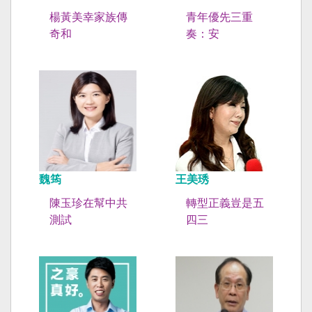
楊黃美幸家族傳
青年優先三重
奇和
奏：安
魏筠
王美琇
陳玉珍在幫中共
轉型正義豈是五
測試
四三