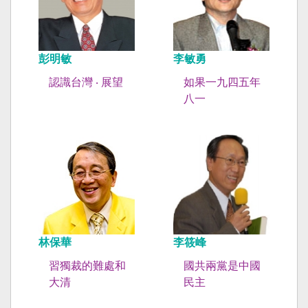
彭明敏
李敏勇
認識台灣 ‧ 展望
如果一九四五年
八一
林保華
李筱峰
習獨裁的難處和
國共兩黨是中國
大清
民主