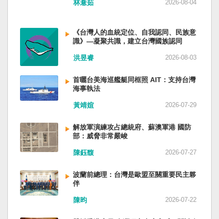
林薏茹
2026-08-04
省委書記易煉紅、前應急管理部部長王祥喜、前
重慶市長胡衡華等。前中聯部部長劉建超、前工
信部部長金壯龍、前中央軍民融合辦常務副主任
《台灣人的血統定位、自我認同、民族意
雷凡培，都是被不正常免職。 最新的河北黨書記
識》—凝聚共識，建立台灣國族認同
倪岳峰「另有任用」，應該是與德國之聲與紐約
洪昱睿
2026-08-03
時報披露張家口對海外人士動態控制平台被登錄
有關。 這些大清洗是反映習近平的穩定還是不
安？ （作者林保華為資深時事評論員）
首曬台美海巡艦艇同框照 AIT：支持台灣
海事執法
黃靖媗
2026-07-29
解放軍演練攻占總統府、蘇澳軍港 國防
部：威脅非常嚴峻
陳鈺馥
2026-07-27
波蘭前總理：台灣是歐盟至關重要民主夥
伴
陳昀
2026-07-22