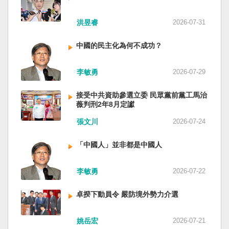
洪昱睿
2026-07-31
中國的民主化為何不成功？
李敏勇
2026-07-29
接受中共資助參選立委 民眾黨前黨工馬治
薇判刑2年8月定讞
張文川
2026-07-24
「中國人」並非都是中國人
李敏勇
2026-07-22
卓揆下動員令 嚴防境外勢力介選
姚岳宏
2026-07-21