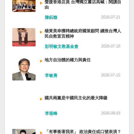
聲援香港店員 台灣獨立書店高喊：閱讀自
由
陳鈺馥
2026-07-21
楊黃美幸獲聘總統府國策顧問 續推台灣人
民自救宣言精神
彭明敏文教基金會
2026-07-18
地方自治體的權力與責任
李敏勇
2026-07-15
國共兩黨是中國民主化的最大障礙
李筱峰
2026-08-03
「有事衝著我來」 政治責任或口號表演？