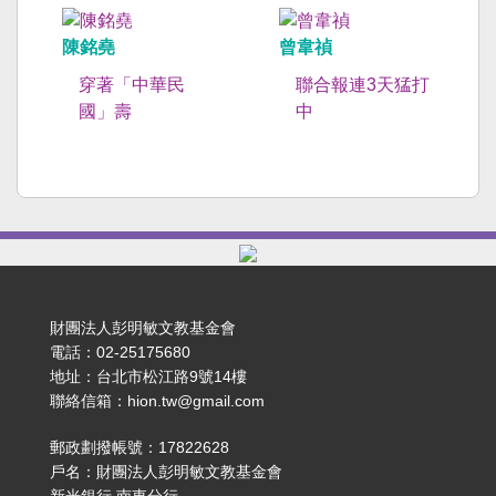
陳銘堯
曾韋禎
穿著「中華民
聯合報連3天猛打
國」壽
中
財團法人彭明敏文教基金會
電話：02-25175680
地址：台北市松江路9號14樓
聯絡信箱：hion.tw@gmail.com
郵政劃撥帳號：17822628
戶名：財團法人彭明敏文教基金會