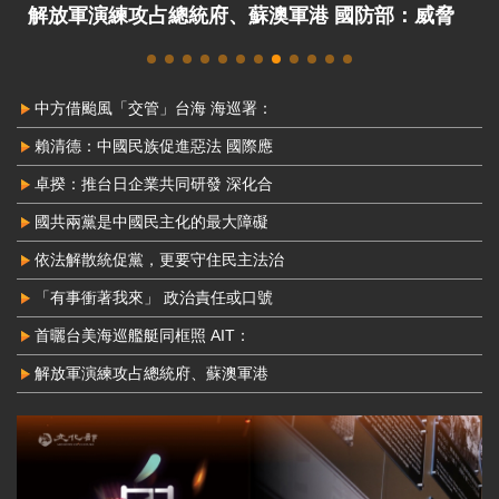
解放軍演練攻占總統府、蘇澳軍港 國防部：威脅
非常嚴峻
中方借颱風「交管」台海 海巡署：
賴清德：中國民族促進惡法 國際應
卓揆：推台日企業共同研發 深化合
國共兩黨是中國民主化的最大障礙
依法解散統促黨，更要守住民主法治
「有事衝著我來」 政治責任或口號
首曬台美海巡艦艇同框照 AIT：
解放軍演練攻占總統府、蘇澳軍港