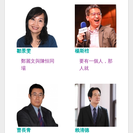
鄒景雯
楊斯棓
鄭麗文與陳恒同
要有一個人，那
場
人就
曹長青
賴清德