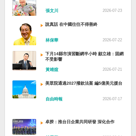
近平思想嗎？ 最後一句是「會議還研究了其他事
張文川
2026-07-23
項。」這是每次外媒最感興趣的問題，那就是人
事問題。港媒大做文章，排查二十屆中央委員清
說真話 在中國往往不得善終
洗了多少人？這為習近平的進一步獨裁和二十一
大續任鋪平道路。據統計，過去一年，已有十九
名中央委員被官方宣布落馬或罷免全國人大代表
林保華
2026-07-22
職務。另外還有「失蹤」者。總共接近三十人。
領銜的是兩名政治局委員：軍委副主席張又俠與
下月14縣市演習斷網半小時 顧立雄：固網
新疆黨委書記馬興瑞。 軍方還有原中央軍委副主
不受影響
席何衛東、原軍委委員兼聯合參謀部參謀長劉振
黃靖媗
2026-07-21
立、原軍委政治工作部主任苗華、前信息支援部
隊政委李偉、前陸軍司令員李橋、前中央軍委裝
美眾院通過2027撥款法案 編5億美元援台
備發展部部長許學強、前西部戰區政委李鳳彪、
前空軍政委郭普校、前東部戰區政委劉青松、前
南部戰區司令員吳亞男、前南部戰區政委王文
自由時報
2026-07-17
全、前西部戰區司令員汪海江、前北部戰區司令
員黃銘、前中部戰區政委徐德清、前國防大學政
委鍾紹軍等。 黨政系統部分，前廣西政府主席藍
卓揆：推台日企業共同研發 深化合作
天立、前內蒙古政府主席王莉霞、前中國證監會
主席易會滿、前內蒙古黨委書記孫紹騁、前浙江