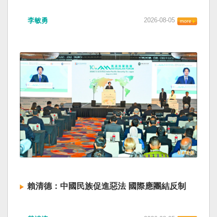
海峽為國際水域，依據「聯合國海洋法公約」等
如果一九四五年八一五台灣獨立了， 二戰後台灣
國際規範，領海範圍外均適用國際法「公海航行
李敏勇
2026-08-05
的歷史就不會有中國國民黨，也不會捲入迄今仍
自由」原則，中國無任何權利對該水域實施「管
糾纏未解的中國困境。中華民國早就完全被中華
制」；海巡署向來尊重符合國際法的航行自由，
人民共和國接續了，中國是中國，台灣是台灣。
對於中方假借「颱風」之名，行假造「管轄權」
兩岸已有正常外交，中國也可致力提升國民福
之實的認知作戰，企圖藉海事管制將台海內水
祉。 如果一九四五年八一五台灣獨立了，就像二
化，予以最嚴厲譴責，並要求中方恪守國際規
戰後許多殖民地選擇獨立，成為杭廷頓第二波民
範，避免破壞區域的和平穩定。 海巡署同時強
主化的歷史。獨立的台灣會像脫離日本殖民的韓
調，將持續運用聯合情監偵手段，全天候掌握我
國，八一五這一天成為獨立紀念日及光復節。不
國周邊海域動態，目前未偵獲中國船舶異常舉
同於有國家歷史的朝鮮，台灣是新興國家，開展
動，亦未接獲航商反映遭到廣播干擾，提醒航經
自己國家的歷史。台灣沒有像朝鮮的左右路線競
該海域之商貨輪，如接獲中方廣播時，無需理會
逐政權，造成內戰形成南韓、北朝分裂國家的歷
中方要求，並請立即通報相關單位，海巡署將會
史。或許會有左右路線政黨，形塑台灣的國家之
採取一切必要手段，確保船舶航行自由與安全。
路。 如果一九四五年八一五台灣獨立了，一九四
九年中華人民共和國革命推翻中華民國，中國國
民黨蔣介石政權只能選擇海南島，國共競鬥的歷
史就會是另一種局面，與台灣無關。台灣沒有中
賴清德：中國民族促進惡法 國際應團結反制
國問題，中國也沒有台灣問題。台灣與中國也不
至於陳兵海峽兩岸，戰爭的陰影籠罩。 如果一九
賴清德總統昨於凱達格蘭論壇致詞表示，中國
四五年八一五台灣獨立了，台灣會成為東亞漢字