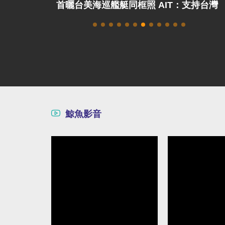
或口號表演？
首曬台美海巡艦艇同框照 AIT：支持台灣
海事執法
鯨魚影音