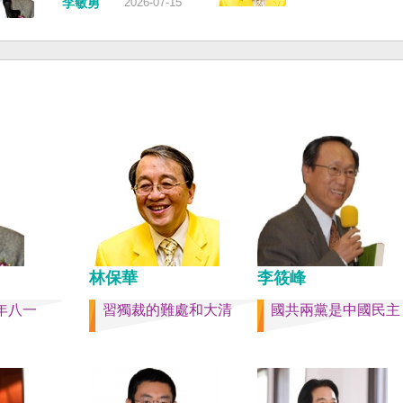
，並請立
的威脅，台灣不會接受統
李敏勇
2026-07-15
也不至於
句是「會議還研究了其他
署將會採
和紅色恐怖、不會坐視中
分爭取加
項。」這是每次外媒最感
船舶航行
迫黑手伸進台灣，或任何
入國內戰
問題，那就是人事問題。
家與地區。 賴清德強調，
然也沒有
做文章，排查二十屆中央
以行動積極響應，落實「
實的卅八
洗了多少人？這為習近平
禦、責任分擔」，並將持
者的母親
步獨裁和二十一大續任鋪
國防力量、強化全社會防
果一九四五
路。據統計，過去一年，
性，增進國際合作，凝聚
台灣早已
九名中央委員被官方宣布
力量，確保印太區域的和
嚴體制的
罷免全國人大代表職務。
定；台灣也將善用AI、半
民黨從中
有「失蹤」者。總共接近
資通訊等高科技產業優勢
亡殖民群
人。 領銜的是兩名政治局
民主夥伴，一起打造「非
漢字文化
軍委副主席張又俠與新疆
鏈」，來強化經濟韌性，
多日本留
記馬興瑞。 軍方還有原中
的國家更安全更繁榮。 最
中國人來
副主席何衛東、原軍委委
林保華
李筱峰
清德說，台灣是民主自由
新住民、
合參謀部參謀長劉振立、
塔，也是印太和平的重要
年八一
習獨裁的難處和大清
國共兩黨是中國民主
省人。 如
政治工作部主任苗華、前
即使威權主義威脅及全球
灣獨立
援部隊政委李偉、前陸軍
戰不斷，台灣有堅定的意
而美的民
李橋、前中央軍委裝備發
保民主燈塔永明，自由基
成過程的
長許學強、前西部戰區政
固。
的大國，
彪、前空軍政委郭普校、