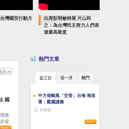
台灣國安行動方
出席彭明敏特展 片山和
紀念臺獨
之：為台灣民主努力人們表
特展傳揚
達最高敬意
熱門文章
近一月
熱門
近三日
中方借颱風「交管」台海 海巡
法 國
署：嚴厲譴責
邱俊福
論壇致
進步促
治審