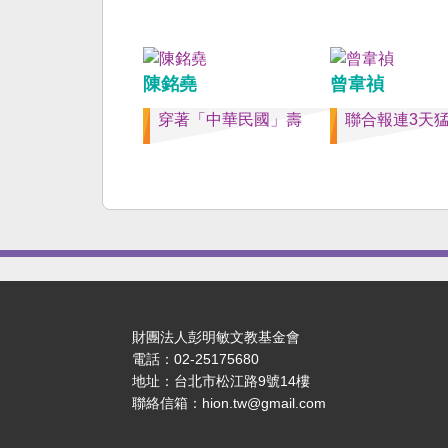
共同起造一個對「中國
侵權的新國家，開啟歷
章。歷史不會重來，但
陳銘堯
曾韋禎
訓。 （作者是詩人）
穿著「中華民國」壽
聯合報連3天
財團法人彭明敏文教基金會
電話：02-25175680
地址：台北市松江路9號14樓
聯絡信箱：hion.tw@gmail.com