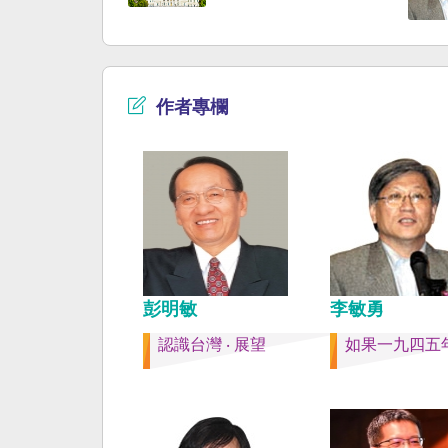
時，無需理會中方要求
早已是聯合國會員國，
即通報相關單位，海巡
迄今仍以國體不明的身
取一切必要手段，確保
入聯合國。當然不會捲
自由與安全。
後兩個中國的鬥爭。當
以反共為名、行專政之
作者專欄
年戒嚴讓許多政治受難
長期在黑夜哭泣。 如
年八一五台灣獨立了，
民主化，不必有長期戒
壓迫，也沒有隨中國國
國流亡到台灣形成的流
落留下來的遺民問題。
圈的國家台灣會傳承更
下來的風貌，如果吸引
彭明敏
李敏勇
台也是中國僑民或台灣
認識台灣 ‧ 展望
如果一九四五
新國民，而不是什麼外
果一九四五年八一五台
了，台灣早就是一個小
主國家，不必在國民養
教育被教導成一個虛構