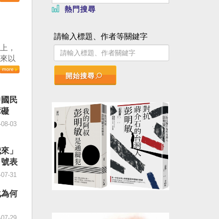
。（記
熱門搜尋
日起實
」，總
請輸入標題、作者等關鍵字
論壇致
議上，
」不僅
本來以
國鎮
會以
政治審
開始搜尋
豈料會
際社會
僅只有
灣不會
中國民
鑄牢」
、不會
障礙
強」。
台灣，
同群體
-08-03
不會坐
。顯然
德指
，製造
反對，
我來」
六月
法」，
口號表
四十
」
-07-31
的五
譴責嚴
十％榮
AC日
化為何
MI
執行主
步跌穿
顯這份
-07-29