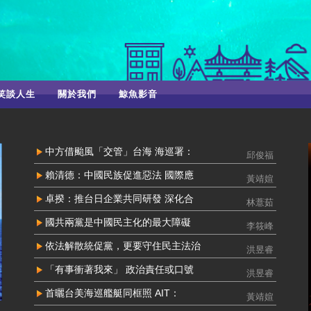
笑談人生
關於我們
鯨魚影音
中方借颱風「交管」台海 海巡署：
邱俊福
賴清德：中國民族促進惡法 國際應
黃靖媗
卓揆：推台日企業共同研發 深化合
林薏茹
國共兩黨是中國民主化的最大障礙
李筱峰
依法解散統促黨，更要守住民主法治
洪昱睿
「有事衝著我來」 政治責任或口號
洪昱睿
首曬台美海巡艦艇同框照 AIT：
黃靖媗