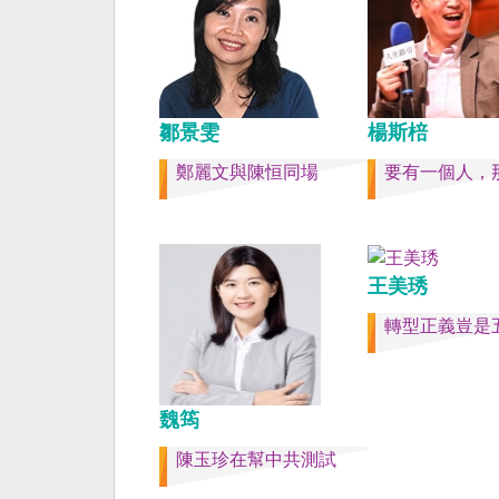
也不會有見證二二八事
副領事葛超智（G. Ker
賣的台灣》這本書。台
六千多平方公里的美麗
落，中央山脈南北相連
鄒景雯
域環抱，是島嶼國度不
楊斯棓
家。 一九四五年八一
鄭麗文與陳恒同場
要有一個人，
在祖國的迷惘與迷障中
的選擇，不只造成台灣
的坎坷挫折，也影響中
分裂。民主化後的台灣
新歷史，珍惜台灣自己
王美琇
好好建構我們尚未正常
轉型正義豈是
家。台灣是小而美、豐
強，在太平洋西南海域
亮的國家。 中國啊！
灣之外吧！如果在意收
魏筠
民國」這個你們立鑄為
碑銘的國號，台灣也會
陳玉珍在幫中共測試
史，對殘餘中國做歷史
寫下句點。生活在台灣