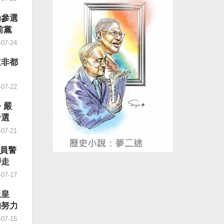
孤注一
台灣人
不得不
會給予
助參選
是「有
球民主
前黨
部困
的「民
2年8
-07-24
重視經
、迫害
其後各
跨國鎮
並非都
、就
進行政
而「常
是一部
-07-22
題」，
惡法。
是常態
世界蔓
 嚴
債」是
國威權
介選
員工當
正在世
-07-21
到「兜
題聚焦
「抓好
帶侵擾
2員警
，社會
應鏈的
押走
段有一
國際社
-07-17
更加昂
許台灣
造高質
德表
上皇
麼是
受到國
的努力
文件，
促法」
-07-15
最後一