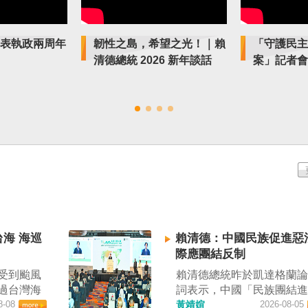
表執政兩周年
韌性之島，希望之光！｜賴
「守護民主
清德總統 2026 新年談話
案」記者會
海 海巡
賴清德：中國民族促進惡
際應團結反制
受到颱風
賴清德總統昨於凱達格蘭
過台灣海
詞表示，中國「民族團結
通管
8-08
進法」對各國人民進行政
黃靖媗
2026-08-05