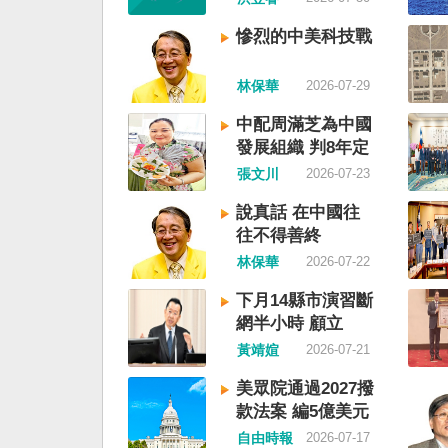
鮮的左右路線競逐政權
各船舶必須遵守交通管
戰形成南韓、北朝分裂
聽從現場海事管理機構
慘烈的中美科技戰
史。或許會有左右路線
巡署昨表示，台灣海峽
塑台灣的國家之路。 
域，依據「聯合國海洋
林保華
2026-07-29
五年八一五台灣獨立了
等國際規範，領海範圍
九年中華人民共和國革
國際法「公海航行自由
中配周滿芝為中國
華民國，中國國民黨蔣
中國無任何權利對該水
發展組織 判8年定
只能選擇海南島，國共
「管制」；海巡署向來
讞
張文川
2026-07-23
史就會是另一種局面，
國際法的航行自由，對
關。台灣沒有中國問題
借「颱風」之名，行假
說真話 在中國往
沒有台灣問題。台灣與
權」之實的認知作戰，
往不得善終
至於陳兵海峽兩岸，戰
事管制將台海內水化，
林保華
2026-07-22
籠罩。 如果一九四五
厲譴責，並要求中方恪
灣獨立了，台灣會成為
範，避免破壞區域的和
下月14縣市演習斷
文化圈一個不屬於中國
海巡署同時強調，將持
網半小時 顧立
家。台灣或許像新加坡
合情監偵手段，全天候
雄：固網不受影響
黃靖媗
2026-07-21
行漢字中文華語，也留
周邊海域動態，目前未
語，一如新加坡留下英
船舶異常舉動，亦未接
美眾院通過2027撥
原有的福佬話、客家話
映遭到廣播干擾，提醒
款法案 編5億美元
各族語也不會被壓迫。
域之商貨輪，如接獲中
援台
自由時報
2026-07-17
四五年八一五台灣獨立