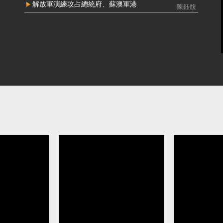
解放軍演練攻占總統府、蘇澳軍港 國防
接受中共
解放軍演練攻占總統府、蘇澳軍港
陳鈺馥
部：威脅非常嚴峻
薇判刑2年