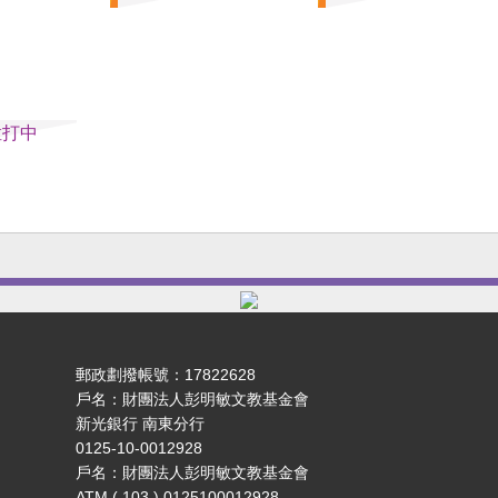
」不構成
時事評論員）
史的新樂
提供教
猛打中
郵政劃撥帳號：17822628
戶名：財團法人彭明敏文教基金會
新光銀行 南東分行
0125-10-0012928
戶名：財團法人彭明敏文教基金會
ATM ( 103 ) 0125100012928