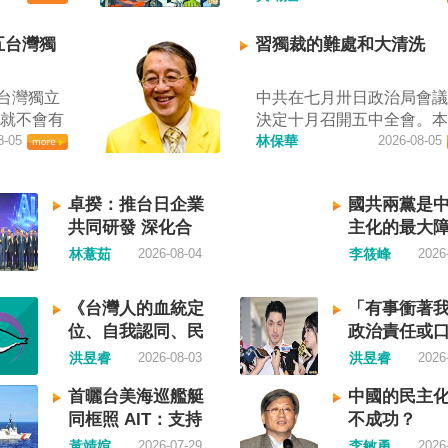
駁斥，強
查，國際社會應團結反制
灣海峽實
者田裕華攝） 中國七月一
五台灣獨
習獨裁的難處和大清洗
自中國央
施「民族團結進步促進法
無理粗魯聲
統賴清德昨日於凱達格蘭
台灣獨立
中共在七月卅日政治局會
海事局公
詞表示，中國的「民促法
史就不會有
決定十月召開五中全會。
響，「將
侵害台灣主權，更透過跨
入迄今仍
8-05
為在七月上海的AI全球大
林保華
2026-08-05
上船舶實
壓，對世界各國人民進行
中華民國
後，習近平會乘勝追擊，
昨晚嚴正
查、製造寒蟬效應，是國
和國接續
議對AI突然非常低調，僅
權利在台
應該團結反制的惡法；台
卓揆：推台日企業
國共兩黨是
是台灣。
一段話，往常喜歡用的「
陸委會也
接受統戰滲透和紅色恐怖
共同研發 深化合
主化的最大
國也可致
不見了，改為「加快、加
義聲稱管
坐視中國將壓迫黑手伸進
作
果一九四五
從奇技淫巧改為「適應不
林薏茹
2026-08-04
李筱峰
2026
國海洋法
或任何自由國家與地區。 
就像二戰
消費需求擴大優質供給」
共有關部
視北京黑手伸進台灣 賴清
，成為杭
七月中國官方的經濟數字
國際秩序
出，中國上個月不顧國際
《台灣人的血統定
「有事衝著
史。獨立
業採購經理人指數PMI，由
踐踏，極
實施「民族團結進步促進
位、自我認同、民
政治責任或
民的韓
的五十．三％大幅滑落至
局官網六日
「對中政策跨國議會聯盟
族意識》—凝聚共
演？
洪昱睿
2026-08-03
洪昱睿
2026
獨立紀念
九．二％，不僅低於預估
響台灣海
（IPAC）隨即發表聲明，
識，建立台灣國族
國家歷史
十．一％，更一舉跌破五
事局決定
重違反基本人權。他感謝IP
首曬台美海巡艦艇
中國的民主
認同
家，開展
枯線，加上非製造業和綜合P
過台灣海
本共同主席中谷元、IPAC
同框照 AIT：支持
不成功？
沒有像朝
產出指數三大核心指標同
通管制，
任裴倫德昨以行動再次彰
台灣海事執法
黃靖媗
2026-07-29
李敏勇
2026