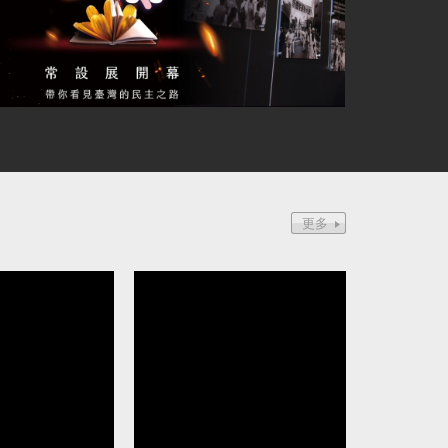
資助參選立委 民眾黨前黨工馬治
中配周滿芝為中國發展
8月定讞