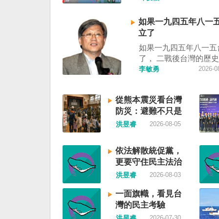
制」。海巡署昨晚嚴正
調中國無任何權利在台
如果一九四五年八一
施交通管制。（圖擷取
立了
視網） 陸委會：中共
如果一九四五年八一五
明 極其可笑 中國廣東
了， 二戰後台灣的歷
告，受到颱風白海豚影
中國國民黨，也不會捲
李敏勇
2026-0
對經過台灣海峽南口北
糾纏未解的中國困境。
施交通管制」。海巡署
早就完全被中華人民共
駁斥，強調中國無任何
從熊本震災看台灣
了，中國是中國，台灣
灣海峽實施交通管制。
防災：避難不只是
兩岸已有正常外交，中
表示，中共假借颱風名
撤離，更是生活保
力提升國民福祉。 如
洪昱睿
2026-08-05
制相關海域，違反聯合
障
年八一五台灣獨立了，
公約等國際規範，「中
後許多殖民地選擇獨立
門的無理粗魯聲明是對
依法解散統促黨，
廷頓第二波民主化的歷
與規範的無知、漠視與
更要守住民主法治
的台灣會像脫離日本殖
其可笑」。 中國海事
洪昱睿
2026-08-03
國，八一五這一天成為
公告，颱風白海豚將影
日及光復節。不同於有
峽及周邊海域，廣東海
一面旗幟，看見台
的朝鮮，台灣是新興國
六日晚間六時起，對經
灣的民主考驗
自己國家的歷史。台灣
峽南口北上船舶實施交
洪昱睿
2026-07-30