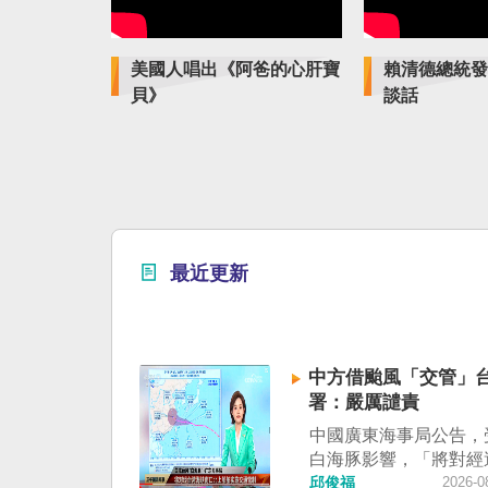
美國人唱出《阿爸的心肝寶
賴清德總統發
貝》
談話
最近更新
中方借颱風「交管」台
署：嚴厲譴責
中國廣東海事局公告，
白海豚影響，「將對經
峽南口北上船舶實施交
邱俊福
2026-0