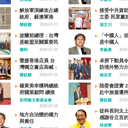
，造成內
榮枯線，習近平的梭哈（
制要求，
聲明的立場，很榮幸代表
國家的歷
擲）失敗，在會議文件上
指揮。 海
民接受IPAC的聲明，台灣
解放軍演練攻占總
接受中共資
政黨，形
兩處承認「困難」。 一處
為國際水
堅定的支持，共同捍衛全
統府、蘇澳軍港
立委 民眾黨
如果一九四
效應對各種外部衝擊和內
法公約」
法治。 賴清德強調，中國
國防部：威脅非常
工馬治薇判刑
陳鈺馥
2026-07-27
張文川
2026
，一九四
難」，後面提及「要高度
外均適用
促法」不僅侵害台灣主權
嚴峻
月定讞
命推翻中
濟運行中的困難挑戰」。
」原則，
宗教與少數族群，更透過
波蘭前總理：台灣
「中國人」
介石政權
段落所說的例如公平競爭
域實施
壓手段，對世界各國人民
是歐盟至關重要民
是中國人
競鬥的歷
業、三農、天災等都是。
尊重符合
治審查、製造寒蟬效應，
主夥伴
陳昀
2026-07-22
李敏勇
2026
與台灣無
態化解決企業帳款拖欠問
於中方假
國際社會應該團結反制的
，中國也
更暴露企業之間拖欠已經
造「管轄
提醒各國「紅色恐怖正在
聲援香港店員 台
卓揆下動員令
中國也不
化。近三十年前的「三角
企圖藉海
延」 賴清德表示，面對中
灣獨立書店高喊：
防境外勢力
爭的陰影
不是復活了？企業發薪給
予以最嚴
主義不斷擴張，紅色恐怖
閱讀自由
陳鈺馥
2026-07-21
姚岳宏
2026
年八一五台
然也拖欠。 另外有兩處提
守國際規
界各地蔓延，今年論壇主
東亞漢字
牢基層『三保』底線」和
平穩定。
討論全球的民主韌性、灰
楊黃美幸獲聘總統
陸委會證實 
的新興國
『一老一小』服務保障」
續運用聯
的因應聯防，以及非紅供
府國策顧問 續推
赴中旅遊遭
一樣，通
保險系統也出了問題。 後
掌握我國
重塑，更加反映出台灣在
台灣人民自救宣言
彭明敏文教基金會
陳鈺馥
2026
下日本
句「推動各級領導幹部以
偵獲中國
會中的角色定位，以及期
精神
2026-07-18
文，本土
揚向上的精氣神，不斷創
獲航商反
能承擔的國際責任。 賴清
從科長到太
、原住民
量發展新業績」。不懂什
地方自治體的權力
航經該海
示，當今台灣的民主成就
感謝谷立言
 如果一九
「精氣神」，還以為是假
與責任
方廣播
際的肯定，面對中國「民
林保華
2026
了，台灣
是新時代習近平思想嗎？ 