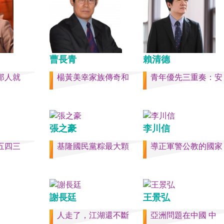
件的美國
戰區政委劉青松、前南部
r）《被出
令員吳亞男、前南部戰區
灣是三萬
文全、前西部戰區司令員
島嶼群
江、前北部戰區司令員黃
，四面海
中部戰區政委徐德清、前
是大陸國
曹長青
學政委鍾紹軍等。 黨政系
賴清德
五，台灣人
分，前廣西政府主席藍天
那人就
楊黃美幸家族傳奇和
青年優先三重奏：安
做了錯誤
內蒙古政府主席王莉霞、
集體命運
證監會主席易會滿、前內
國的國家
委書記孫紹騁、前浙江省
，要走向
易煉紅、前應急管理部部
的條件，
喜、前重慶市長胡衡華等
張之豪
李川信
化的國
聯部部長劉建超、前工信
五四三
基隆國民黨粽最大顆
導正軍警公教的國家
裕而堅
金壯龍、前中央軍民融合
，一個閃
副主任雷凡培，都是被不
請獨立於台
職。 最新的河北黨書記倪
拾「中華
「另有任用」，應該是與
繼承之國
聲與紐約時報披露張家口
謝長廷
王景弘
尊重歷
人士動態控制平台被登錄
的了結，
這些大清洗是反映習近平
人走了，江湖還不斷
亞洲問題在中國 中
的人們應
還是不安？ （作者林保華