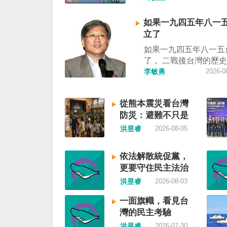
制」。海巡署昨晚嚴正
調中國無任何權利在台
如果一九四五年八一
施交通管制。（圖擷取
立了
視網） 陸委會：中共
如果一九四五年八一五
明 極其可笑 中國廣東
了， 二戰後台灣的歷
告，受到颱風白海豚影
中國國民黨，也不會捲
李敏勇
2026-0
對經過台灣海峽南口北
糾纏未解的中國困境。
施交通管制」。海巡署
早就完全被中華人民共
駁斥，強調中國無任何
從熊本震災看台灣
了，中國是中國，台灣
灣海峽實施交通管制。
防災：避難不只是
兩岸已有正常外交，中
表示，中共假借颱風名
撤離，更是生活保
力提升國民福祉。 如
洪昱睿
2026-08-05
制相關海域，違反聯合
障
年八一五台灣獨立了，
公約等國際規範，「中
後許多殖民地選擇獨立
門的無理粗魯聲明是對
依法解散統促黨，
廷頓第二波民主化的歷
與規範的無知、漠視與
更要守住民主法治
的台灣會像脫離日本殖
其可笑」。 中國海事
洪昱睿
2026-08-03
國，八一五這一天成為
公告，颱風白海豚將影
日及光復節。不同於有
峽及周邊海域，廣東海
一面旗幟，看見台
的朝鮮，台灣是新興國
六日晚間六時起，對經
灣的民主考驗
自己國家的歷史。台灣
峽南口北上船舶實施交
洪昱睿
2026-07-30