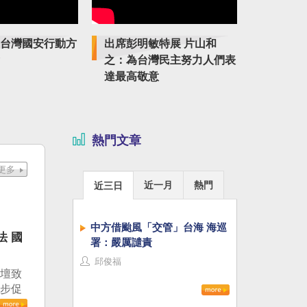
台灣國安行動方
出席彭明敏特展 片山和
紀念臺獨
之：為台灣民主努力人們表
特展傳揚
達最高敬意
熱門文章
近一月
熱門
近三日
中方借颱風「交管」台海 海巡
法 國
署：嚴厲譴責
邱俊福
論壇致
進步促
治審