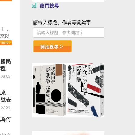
。（記
熱門搜尋
日起實
」，總
請輸入標題、作者等關鍵字
論壇致
議上，
」不僅
本來以
國鎮
會以
政治審
開始搜尋
豈料會
際社會
僅只有
灣不會
中國民
鑄牢」
、不會
障礙
強」。
台灣，
同群體
-08-03
不會坐
。顯然
德指
，製造
反對，
我來」
六月
法」，
口號表
四十
」
-07-31
的五
譴責嚴
十％榮
AC日
化為何
MI
執行主
步跌穿
顯這份
-07-29