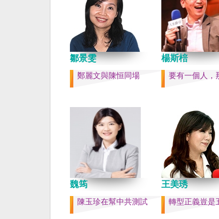
也不會有見證二二八事
副領事葛超智（G. Ker
賣的台灣》這本書。台
六千多平方公里的美麗
落，中央山脈南北相連
鄒景雯
域環抱，是島嶼國度不
楊斯棓
家。 一九四五年八一
鄭麗文與陳恒同場
要有一個人，
在祖國的迷惘與迷障中
的選擇，不只造成台灣
的坎坷挫折，也影響中
分裂。民主化後的台灣
新歷史，珍惜台灣自己
好好建構我們尚未正常
家。台灣是小而美、豐
強，在太平洋西南海域
亮的國家。 中國啊！
灣之外吧！如果在意收
魏筠
王美琇
民國」這個你們立鑄為
碑銘的國號，台灣也會
陳玉珍在幫中共測試
轉型正義豈是
史，對殘餘中國做歷史
寫下句點。生活在台灣