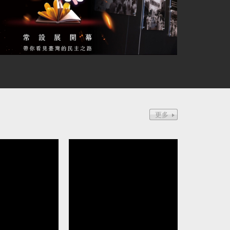
芝為中國發展組織 判8年定讞
波蘭前總理：台灣是歐
伴