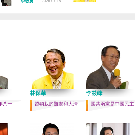
，並請立
的威脅，台灣不會接受統
李敏勇
2026-07-15
也不至於
句是「會議還研究了其他
署將會採
和紅色恐怖、不會坐視中
分爭取加
項。」這是每次外媒最感
船舶航行
迫黑手伸進台灣，或任何
入國內戰
問題，那就是人事問題。
家與地區。 賴清德強調，
然也沒有
做文章，排查二十屆中央
以行動積極響應，落實「
實的卅八
洗了多少人？這為習近平
禦、責任分擔」，並將持
者的母親
步獨裁和二十一大續任鋪
國防力量、強化全社會防
果一九四五
路。據統計，過去一年，
性，增進國際合作，凝聚
台灣早已
九名中央委員被官方宣布
力量，確保印太區域的和
嚴體制的
罷免全國人大代表職務。
定；台灣也將善用AI、半
民黨從中
有「失蹤」者。總共接近
資通訊等高科技產業優勢
亡殖民群
人。 領銜的是兩名政治局
民主夥伴，一起打造「非
漢字文化
軍委副主席張又俠與新疆
鏈」，來強化經濟韌性，
多日本留
記馬興瑞。 軍方還有原中
的國家更安全更繁榮。 最
中國人來
副主席何衛東、原軍委委
林保華
李筱峰
清德說，台灣是民主自由
新住民、
合參謀部參謀長劉振立、
塔，也是印太和平的重要
年八一
習獨裁的難處和大清
國共兩黨是中國民主
省人。 如
政治工作部主任苗華、前
即使威權主義威脅及全球
灣獨立
援部隊政委李偉、前陸軍
戰不斷，台灣有堅定的意
而美的民
李橋、前中央軍委裝備發
保民主燈塔永明，自由基
成過程的
長許學強、前西部戰區政
固。
的大國，
彪、前空軍政委郭普校、