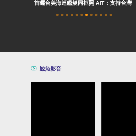
T：支持台灣
解放軍演練攻占總統府、蘇澳軍港 國防
部：威脅非常嚴峻
鯨魚影音