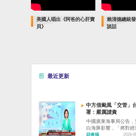
美國人唱出《阿爸的心肝寶
賴清德總統發
貝》
談話
最近更新
中方借颱風「交管」台
署：嚴厲譴責
中國廣東海事局公告，
白海豚影響，「將對經
峽南口北上船舶實施交
邱俊福
2026-0