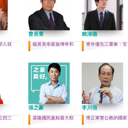
件的美國
戰區政委劉青松、前南部
r）《被出
令員吳亞男、前南部戰區
灣是三萬
文全、前西部戰區司令員
島嶼群
江、前北部戰區司令員黃
，四面海
中部戰區政委徐德清、前
是大陸國
曹長青
學政委鍾紹軍等。 黨政系
賴清德
五，台灣人
分，前廣西政府主席藍天
那人就
楊黃美幸家族傳奇和
青年優先三重奏：安
做了錯誤
內蒙古政府主席王莉霞、
集體命運
證監會主席易會滿、前內
國的國家
委書記孫紹騁、前浙江省
，要走向
易煉紅、前應急管理部部
的條件，
喜、前重慶市長胡衡華等
化的國
聯部部長劉建超、前工信
裕而堅
金壯龍、前中央軍民融合
，一個閃
副主任雷凡培，都是被不
請獨立於台
職。 最新的河北黨書記倪
拾「中華
「另有任用」，應該是與
張之豪
李川信
繼承之國
聲與紐約時報披露張家口
尊重歷
人士動態控制平台被登錄
五四三
基隆國民黨粽最大顆
導正軍警公教的國家
的了結，
這些大清洗是反映習近平
的人們應
還是不安？ （作者林保華