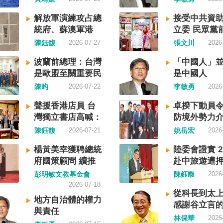
，造成內
榮枯線，習近平的梭哈（
制要求，
聲明的立場，很榮幸代表
國家的歷
擲）失敗，在會議文件上
指揮。 海
民接受IPAC的聲明，台灣
解放軍演練攻占總
接受中共資
政黨，形
兩處承認「困難」。 一處
為國際水
堅定的支持，共同捍衛全
統府、蘇澳軍港
立委 民眾黨
如果一九四
效應對各種外部衝擊和內
法公約」
法治。 賴清德強調，中國
國防部：威脅非常
工馬治薇判刑
陳鈺馥
2026-07-27
張文川
2026
，一九四
難」，後面提及「要高度
外均適用
促法」不僅侵害台灣主權
嚴峻
月定讞
命推翻中
濟運行中的困難挑戰」。
」原則，
宗教與少數族群，更透過
波蘭前總理：台灣
「中國人」
介石政權
段落所說的例如公平競爭
域實施
壓手段，對世界各國人民
是歐盟至關重要民
是中國人
競鬥的歷
業、三農、天災等都是。
尊重符合
治審查、製造寒蟬效應，
主夥伴
陳昀
2026-07-22
李敏勇
2026
與台灣無
態化解決企業帳款拖欠問
於中方假
國際社會應該團結反制的
，中國也
更暴露企業之間拖欠已經
造「管轄
提醒各國「紅色恐怖正在
聲援香港店員 台
卓揆下動員令
中國也不
化。近三十年前的「三角
企圖藉海
延」 賴清德表示，面對中
灣獨立書店高喊：
防境外勢力
爭的陰影
不是復活了？企業發薪給
予以最嚴
主義不斷擴張，紅色恐怖
閱讀自由
陳鈺馥
2026-07-21
姚岳宏
2026
年八一五台
然也拖欠。 另外有兩處提
守國際規
界各地蔓延，今年論壇主
東亞漢字
牢基層『三保』底線」和
平穩定。
討論全球的民主韌性、灰
楊黃美幸獲聘總統
陸委會證實 
的新興國
『一老一小』服務保障」
續運用聯
的因應聯防，以及非紅供
府國策顧問 續推
赴中旅遊遭
一樣，通
保險系統也出了問題。 後
掌握我國
重塑，更加反映出台灣在
台灣人民自救宣言
彭明敏文教基金會
陳鈺馥
2026
下日本
句「推動各級領導幹部以
偵獲中國
會中的角色定位，以及期
精神
2026-07-18
文，本土
揚向上的精氣神，不斷創
獲航商反
能承擔的國際責任。 賴清
從科長到太
、原住民
量發展新業績」。不懂什
地方自治體的權力
航經該海
示，當今台灣的民主成就
感謝谷立言
 如果一九
「精氣神」，還以為是假
與責任
方廣播
際的肯定，面對中國「民
林保華
2026
了，台灣
是新時代習近平思想嗎？ 