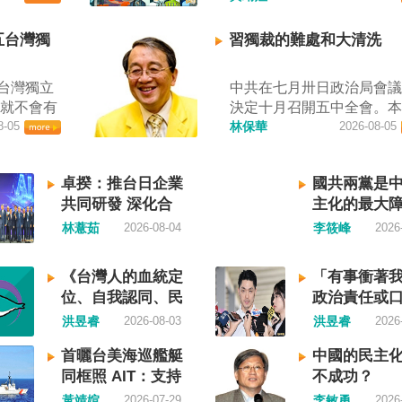
駁斥，強
查，國際社會應團結反制
灣海峽實
者田裕華攝） 中國七月一
五台灣獨
習獨裁的難處和大清洗
自中國央
施「民族團結進步促進法
無理粗魯聲
統賴清德昨日於凱達格蘭
台灣獨立
中共在七月卅日政治局會
海事局公
詞表示，中國的「民促法
史就不會有
決定十月召開五中全會。
響，「將
侵害台灣主權，更透過跨
入迄今仍
8-05
為在七月上海的AI全球大
林保華
2026-08-05
上船舶實
壓，對世界各國人民進行
中華民國
後，習近平會乘勝追擊，
昨晚嚴正
查、製造寒蟬效應，是國
和國接續
議對AI突然非常低調，僅
權利在台
應該團結反制的惡法；台
卓揆：推台日企業
國共兩黨是
是台灣。
一段話，往常喜歡用的「
陸委會也
接受統戰滲透和紅色恐怖
共同研發 深化合
主化的最大
國也可致
不見了，改為「加快、加
義聲稱管
坐視中國將壓迫黑手伸進
作
果一九四五
從奇技淫巧改為「適應不
林薏茹
2026-08-04
李筱峰
2026
國海洋法
或任何自由國家與地區。 
就像二戰
消費需求擴大優質供給」
共有關部
視北京黑手伸進台灣 賴清
，成為杭
七月中國官方的經濟數字
國際秩序
出，中國上個月不顧國際
《台灣人的血統定
「有事衝著
史。獨立
業採購經理人指數PMI，由
踐踏，極
實施「民族團結進步促進
位、自我認同、民
政治責任或
民的韓
的五十．三％大幅滑落至
局官網六日
「對中政策跨國議會聯盟
族意識》—凝聚共
演？
洪昱睿
2026-08-03
洪昱睿
2026
獨立紀念
九．二％，不僅低於預估
響台灣海
（IPAC）隨即發表聲明，
識，建立台灣國族
國家歷史
十．一％，更一舉跌破五
事局決定
重違反基本人權。他感謝IP
首曬台美海巡艦艇
中國的民主
認同
家，開展
枯線，加上非製造業和綜合P
過台灣海
本共同主席中谷元、IPAC
同框照 AIT：支持
不成功？
沒有像朝
產出指數三大核心指標同
通管制，
任裴倫德昨以行動再次彰
台灣海事執法
黃靖媗
2026-07-29
李敏勇
2026