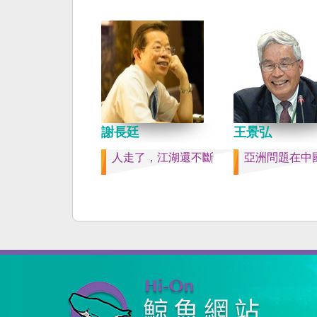
共同起造一個對「中國
侵權的新國家，開啟歷
章。歷史不會重來，但
訓。 （作者是詩人）
謝長廷
王景弘
人走了，江湖還不斷
亞洲問題在中國