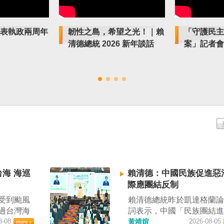
表執政兩周年
韌性之島，希望之光！｜賴
「守護民主
清德總統 2026 新年談話
案」記者會
海 海巡
賴清德：中國民族促進惡
際應團結反制
受到颱風
賴清德總統昨於凱達格蘭
過台灣海
詞表示，中國「民族團結
通管
8-08
進法」對各國人民進行政
黃靖媗
2026-08-05