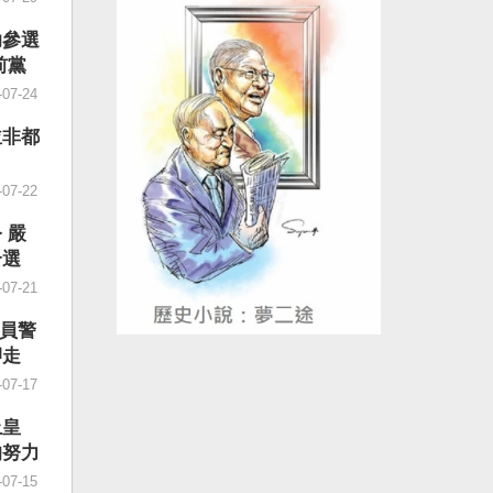
孤注一
台灣人
不得不
會給予
助參選
是「有
球民主
前黨
部困
的「民
2年8
-07-24
重視經
、迫害
其後各
跨國鎮
並非都
、就
進行政
而「常
是一部
-07-22
題」，
惡法。
是常態
世界蔓
 嚴
債」是
國威權
介選
員工當
正在世
-07-21
到「兜
題聚焦
「抓好
帶侵擾
2員警
，社會
應鏈的
押走
段有一
國際社
-07-17
更加昂
許台灣
造高質
德表
上皇
麼是
受到國
的努力
文件，
促法」
-07-15
最後一