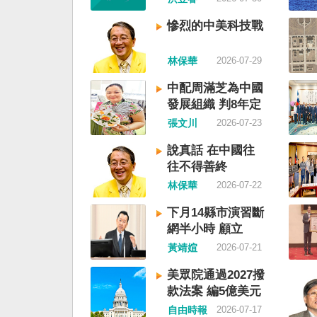
鮮的左右路線競逐政權
各船舶必須遵守交通管
戰形成南韓、北朝分裂
聽從現場海事管理機構
慘烈的中美科技戰
史。或許會有左右路線
巡署昨表示，台灣海峽
塑台灣的國家之路。 
域，依據「聯合國海洋
林保華
2026-07-29
五年八一五台灣獨立了
等國際規範，領海範圍
九年中華人民共和國革
國際法「公海航行自由
中配周滿芝為中國
華民國，中國國民黨蔣
中國無任何權利對該水
發展組織 判8年定
只能選擇海南島，國共
「管制」；海巡署向來
讞
張文川
2026-07-23
史就會是另一種局面，
國際法的航行自由，對
關。台灣沒有中國問題
借「颱風」之名，行假
說真話 在中國往
沒有台灣問題。台灣與
權」之實的認知作戰，
往不得善終
至於陳兵海峽兩岸，戰
事管制將台海內水化，
林保華
2026-07-22
籠罩。 如果一九四五
厲譴責，並要求中方恪
灣獨立了，台灣會成為
範，避免破壞區域的和
下月14縣市演習斷
文化圈一個不屬於中國
海巡署同時強調，將持
網半小時 顧立
家。台灣或許像新加坡
合情監偵手段，全天候
雄：固網不受影響
黃靖媗
2026-07-21
行漢字中文華語，也留
周邊海域動態，目前未
語，一如新加坡留下英
船舶異常舉動，亦未接
美眾院通過2027撥
原有的福佬話、客家話
映遭到廣播干擾，提醒
款法案 編5億美元
各族語也不會被壓迫。
域之商貨輪，如接獲中
援台
自由時報
2026-07-17
四五年八一五台灣獨立