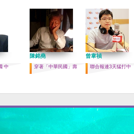
」不構成
時事評論員）
史的新樂
提供教
陳銘堯
曾韋禎
 中
穿著「中華民國」壽
聯合報連3天猛打中