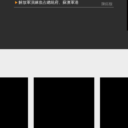
接受中共資助參選立委 民眾黨前黨工馬治
中配周滿
解放軍演練攻占總統府、蘇澳軍港
陳鈺馥
薇判刑2年8月定讞