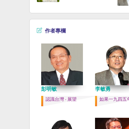
時，無需理會中方要求
早已是聯合國會員國，
即通報相關單位，海巡
迄今仍以國體不明的身
取一切必要手段，確保
入聯合國。當然不會捲
自由與安全。
後兩個中國的鬥爭。當
以反共為名、行專政之
作者專欄
年戒嚴讓許多政治受難
長期在黑夜哭泣。 如
年八一五台灣獨立了，
民主化，不必有長期戒
壓迫，也沒有隨中國國
國流亡到台灣形成的流
落留下來的遺民問題。
圈的國家台灣會傳承更
下來的風貌，如果吸引
彭明敏
李敏勇
台也是中國僑民或台灣
認識台灣 ‧ 展望
如果一九四五
新國民，而不是什麼外
果一九四五年八一五台
了，台灣早就是一個小
主國家，不必在國民養
教育被教導成一個虛構