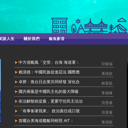
笑談人生
關於我們
鯨魚影音
中方借颱風「交管」台海 海巡署：
邱俊福
賴清德：中國民族促進惡法 國際應
黃靖媗
卓揆：推台日企業共同研發 深化合
林薏茹
國共兩黨是中國民主化的最大障礙
李筱峰
依法解散統促黨，更要守住民主法治
洪昱睿
「有事衝著我來」 政治責任或口號
洪昱睿
首曬台美海巡艦艇同框照 AIT：
黃靖媗