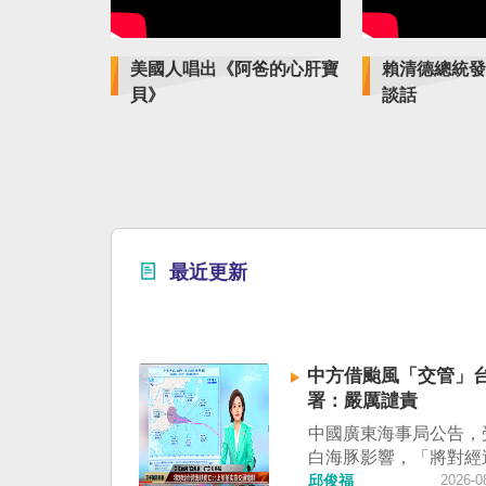
美國人唱出《阿爸的心肝寶
賴清德總統發
貝》
談話
最近更新
中方借颱風「交管」台
署：嚴厲譴責
中國廣東海事局公告，
白海豚影響，「將對經
峽南口北上船舶實施交
邱俊福
2026-0