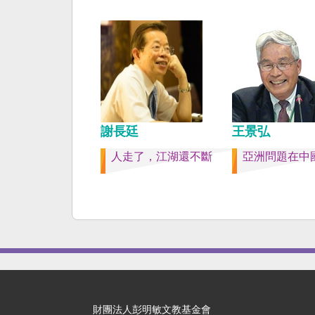
共同起造一個對「中國
侵權的新國家，開啟歷
章。歷史不會重來，但
訓。 （作者是詩人）
謝長廷
王景弘
人走了，江湖還不斷
亞洲問題在中國
財團法人彭明敏文教基金會