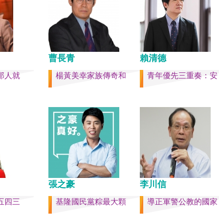
件的美國
戰區政委劉青松、前南部
r）《被出
令員吳亞男、前南部戰區
灣是三萬
文全、前西部戰區司令員
島嶼群
江、前北部戰區司令員黃
，四面海
中部戰區政委徐德清、前
是大陸國
曹長青
學政委鍾紹軍等。 黨政系
賴清德
五，台灣人
分，前廣西政府主席藍天
那人就
楊黃美幸家族傳奇和
青年優先三重奏：安
做了錯誤
內蒙古政府主席王莉霞、
集體命運
證監會主席易會滿、前內
國的國家
委書記孫紹騁、前浙江省
，要走向
易煉紅、前應急管理部部
的條件，
喜、前重慶市長胡衡華等
化的國
聯部部長劉建超、前工信
裕而堅
金壯龍、前中央軍民融合
，一個閃
副主任雷凡培，都是被不
請獨立於台
職。 最新的河北黨書記倪
拾「中華
「另有任用」，應該是與
張之豪
李川信
繼承之國
聲與紐約時報披露張家口
尊重歷
人士動態控制平台被登錄
五四三
基隆國民黨粽最大顆
導正軍警公教的國家
的了結，
這些大清洗是反映習近平
的人們應
還是不安？ （作者林保華