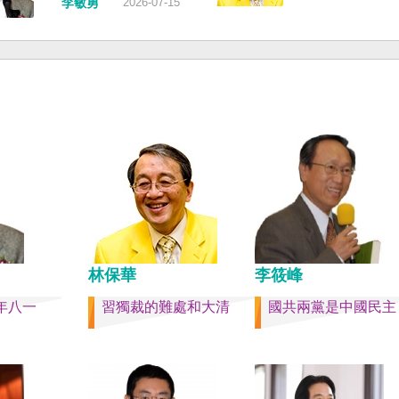
，並請立
的威脅，台灣不會接受統
李敏勇
2026-07-15
也不至於
句是「會議還研究了其他
署將會採
和紅色恐怖、不會坐視中
分爭取加
項。」這是每次外媒最感
船舶航行
迫黑手伸進台灣，或任何
入國內戰
問題，那就是人事問題。
家與地區。 賴清德強調，
然也沒有
做文章，排查二十屆中央
以行動積極響應，落實「
實的卅八
洗了多少人？這為習近平
禦、責任分擔」，並將持
者的母親
步獨裁和二十一大續任鋪
國防力量、強化全社會防
果一九四五
路。據統計，過去一年，
性，增進國際合作，凝聚
台灣早已
九名中央委員被官方宣布
力量，確保印太區域的和
嚴體制的
罷免全國人大代表職務。
定；台灣也將善用AI、半
民黨從中
有「失蹤」者。總共接近
資通訊等高科技產業優勢
亡殖民群
人。 領銜的是兩名政治局
民主夥伴，一起打造「非
漢字文化
軍委副主席張又俠與新疆
鏈」，來強化經濟韌性，
多日本留
記馬興瑞。 軍方還有原中
的國家更安全更繁榮。 最
中國人來
副主席何衛東、原軍委委
林保華
李筱峰
清德說，台灣是民主自由
新住民、
合參謀部參謀長劉振立、
塔，也是印太和平的重要
年八一
習獨裁的難處和大清
國共兩黨是中國民主
省人。 如
政治工作部主任苗華、前
即使威權主義威脅及全球
灣獨立
援部隊政委李偉、前陸軍
戰不斷，台灣有堅定的意
而美的民
李橋、前中央軍委裝備發
保民主燈塔永明，自由基
成過程的
長許學強、前西部戰區政
固。
的大國，
彪、前空軍政委郭普校、