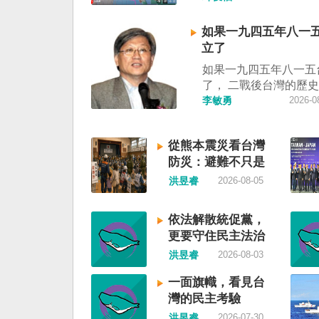
制」。海巡署昨晚嚴正
調中國無任何權利在台
如果一九四五年八一
施交通管制。（圖擷取
立了
視網） 陸委會：中共
如果一九四五年八一五
明 極其可笑 中國廣東
了， 二戰後台灣的歷
告，受到颱風白海豚影
中國國民黨，也不會捲
李敏勇
2026-0
對經過台灣海峽南口北
糾纏未解的中國困境。
施交通管制」。海巡署
早就完全被中華人民共
駁斥，強調中國無任何
從熊本震災看台灣
了，中國是中國，台灣
灣海峽實施交通管制。
防災：避難不只是
兩岸已有正常外交，中
表示，中共假借颱風名
撤離，更是生活保
力提升國民福祉。 如
洪昱睿
2026-08-05
制相關海域，違反聯合
障
年八一五台灣獨立了，
公約等國際規範，「中
後許多殖民地選擇獨立
門的無理粗魯聲明是對
依法解散統促黨，
廷頓第二波民主化的歷
與規範的無知、漠視與
更要守住民主法治
的台灣會像脫離日本殖
其可笑」。 中國海事
洪昱睿
2026-08-03
國，八一五這一天成為
公告，颱風白海豚將影
日及光復節。不同於有
峽及周邊海域，廣東海
一面旗幟，看見台
的朝鮮，台灣是新興國
六日晚間六時起，對經
灣的民主考驗
自己國家的歷史。台灣
峽南口北上船舶實施交
洪昱睿
2026-07-30