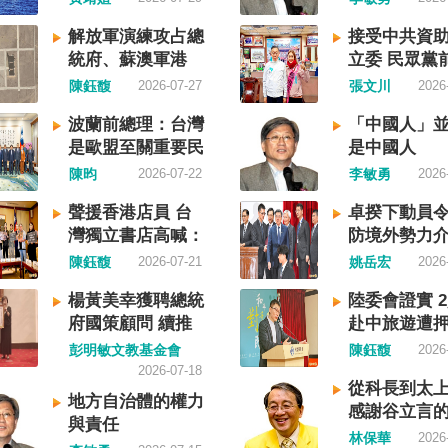
，造成內
榮枯線，習近平的梭哈（
制要求，
聲明的立場，很榮幸代表
國家的歷
擲）失敗，在會議文件上
指揮。 海
民接受IPAC的聲明，台灣
解放軍演練攻占總
接受中共資
政黨，形
兩處承認「困難」。 一處
為國際水
堅定的支持，共同捍衛全
統府、蘇澳軍港
立委 民眾黨
如果一九四
效應對各種外部衝擊和內
法公約」
法治。 賴清德強調，中國
國防部：威脅非常
工馬治薇判刑
陳鈺馥
2026-07-27
張文川
2026
，一九四
難」，後面提及「要高度
外均適用
促法」不僅侵害台灣主權
嚴峻
月定讞
命推翻中
濟運行中的困難挑戰」。
」原則，
宗教與少數族群，更透過
波蘭前總理：台灣
「中國人」
介石政權
段落所說的例如公平競爭
域實施
壓手段，對世界各國人民
是歐盟至關重要民
是中國人
競鬥的歷
業、三農、天災等都是。
尊重符合
治審查、製造寒蟬效應，
主夥伴
陳昀
2026-07-22
李敏勇
2026
與台灣無
態化解決企業帳款拖欠問
於中方假
國際社會應該團結反制的
，中國也
更暴露企業之間拖欠已經
造「管轄
提醒各國「紅色恐怖正在
聲援香港店員 台
卓揆下動員令
中國也不
化。近三十年前的「三角
企圖藉海
延」 賴清德表示，面對中
灣獨立書店高喊：
防境外勢力
爭的陰影
不是復活了？企業發薪給
予以最嚴
主義不斷擴張，紅色恐怖
閱讀自由
陳鈺馥
2026-07-21
姚岳宏
2026
年八一五台
然也拖欠。 另外有兩處提
守國際規
界各地蔓延，今年論壇主
東亞漢字
牢基層『三保』底線」和
平穩定。
討論全球的民主韌性、灰
楊黃美幸獲聘總統
陸委會證實 
的新興國
『一老一小』服務保障」
續運用聯
的因應聯防，以及非紅供
府國策顧問 續推
赴中旅遊遭
一樣，通
保險系統也出了問題。 後
掌握我國
重塑，更加反映出台灣在
台灣人民自救宣言
彭明敏文教基金會
陳鈺馥
2026
下日本
句「推動各級領導幹部以
偵獲中國
會中的角色定位，以及期
精神
2026-07-18
文，本土
揚向上的精氣神，不斷創
獲航商反
能承擔的國際責任。 賴清
從科長到太
、原住民
量發展新業績」。不懂什
地方自治體的權力
航經該海
示，當今台灣的民主成就
感謝谷立言
 如果一九
「精氣神」，還以為是假
與責任
方廣播
際的肯定，面對中國「民
林保華
2026
了，台灣
是新時代習近平思想嗎？ 