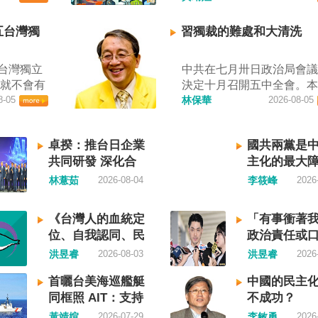
駁斥，強
查，國際社會應團結反制
灣海峽實
者田裕華攝） 中國七月一
五台灣獨
習獨裁的難處和大清洗
自中國央
施「民族團結進步促進法
無理粗魯聲
統賴清德昨日於凱達格蘭
台灣獨立
中共在七月卅日政治局會
海事局公
詞表示，中國的「民促法
史就不會有
決定十月召開五中全會。
響，「將
侵害台灣主權，更透過跨
入迄今仍
8-05
為在七月上海的AI全球大
林保華
2026-08-05
上船舶實
壓，對世界各國人民進行
中華民國
後，習近平會乘勝追擊，
昨晚嚴正
查、製造寒蟬效應，是國
和國接續
議對AI突然非常低調，僅
權利在台
應該團結反制的惡法；台
卓揆：推台日企業
國共兩黨是
是台灣。
一段話，往常喜歡用的「
陸委會也
接受統戰滲透和紅色恐怖
共同研發 深化合
主化的最大
國也可致
不見了，改為「加快、加
義聲稱管
坐視中國將壓迫黑手伸進
作
果一九四五
從奇技淫巧改為「適應不
林薏茹
2026-08-04
李筱峰
2026
國海洋法
或任何自由國家與地區。 
就像二戰
消費需求擴大優質供給」
共有關部
視北京黑手伸進台灣 賴清
，成為杭
七月中國官方的經濟數字
國際秩序
出，中國上個月不顧國際
《台灣人的血統定
「有事衝著
史。獨立
業採購經理人指數PMI，由
踐踏，極
實施「民族團結進步促進
位、自我認同、民
政治責任或
民的韓
的五十．三％大幅滑落至
局官網六日
「對中政策跨國議會聯盟
族意識》—凝聚共
演？
洪昱睿
2026-08-03
洪昱睿
2026
獨立紀念
九．二％，不僅低於預估
響台灣海
（IPAC）隨即發表聲明，
識，建立台灣國族
國家歷史
十．一％，更一舉跌破五
事局決定
重違反基本人權。他感謝IP
首曬台美海巡艦艇
中國的民主
認同
家，開展
枯線，加上非製造業和綜合P
過台灣海
本共同主席中谷元、IPAC
同框照 AIT：支持
不成功？
沒有像朝
產出指數三大核心指標同
通管制，
任裴倫德昨以行動再次彰
台灣海事執法
黃靖媗
2026-07-29
李敏勇
2026