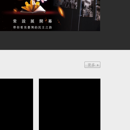
芝為中國發展組織 判8年定讞
波蘭前總理：台灣是歐
伴