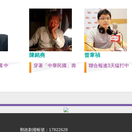
」不構成
時事評論員）
史的新樂
提供教
陳銘堯
曾韋禎
 中
穿著「中華民國」壽
聯合報連3天猛打中
郵政劃撥帳號：17822628