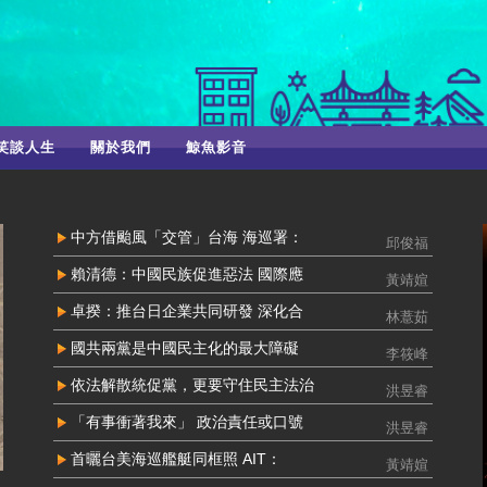
笑談人生
關於我們
鯨魚影音
中方借颱風「交管」台海 海巡署：
邱俊福
賴清德：中國民族促進惡法 國際應
黃靖媗
卓揆：推台日企業共同研發 深化合
林薏茹
國共兩黨是中國民主化的最大障礙
李筱峰
依法解散統促黨，更要守住民主法治
洪昱睿
「有事衝著我來」 政治責任或口號
洪昱睿
首曬台美海巡艦艇同框照 AIT：
黃靖媗