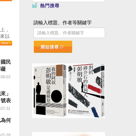
。（記
熱門搜尋
日起實
」，總
請輸入標題、作者等關鍵字
論壇致
議上，
」不僅
本來以
國鎮
會以
政治審
開始搜尋
豈料會
際社會
僅只有
灣不會
中國民
鑄牢」
、不會
障礙
強」。
台灣，
同群體
-08-03
不會坐
。顯然
德指
，製造
反對，
我來」
六月
法」，
口號表
四十
」
-07-31
的五
譴責嚴
十％榮
AC日
化為何
MI
執行主
步跌穿
顯這份
-07-29