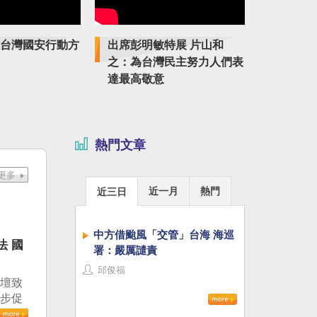
台灣國安行動方
出席彭明敏特展 片山和
紀念臺獨
之：為台灣民主努力人們表
特展傳揚
達最高敬意
熱門文章
近一月
熱門
近三日
中方借颱風「交管」台海 海巡
法 國
署：嚴厲譴責
邱俊福
論壇致
進步促
治審