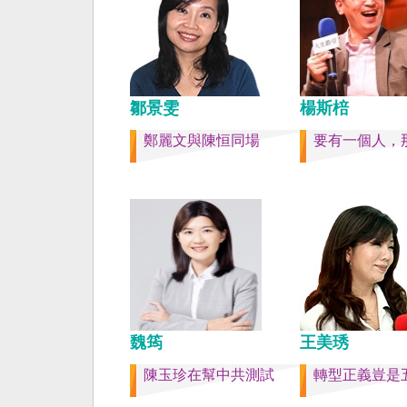
也不會有見證二二八事
副領事葛超智（G. Ker
賣的台灣》這本書。台
六千多平方公里的美麗
落，中央山脈南北相連
鄒景雯
域環抱，是島嶼國度不
楊斯棓
家。 一九四五年八一
鄭麗文與陳恒同場
要有一個人，
在祖國的迷惘與迷障中
的選擇，不只造成台灣
的坎坷挫折，也影響中
分裂。民主化後的台灣
新歷史，珍惜台灣自己
好好建構我們尚未正常
家。台灣是小而美、豐
強，在太平洋西南海域
亮的國家。 中國啊！
灣之外吧！如果在意收
魏筠
王美琇
民國」這個你們立鑄為
碑銘的國號，台灣也會
陳玉珍在幫中共測試
轉型正義豈是
史，對殘餘中國做歷史
寫下句點。生活在台灣