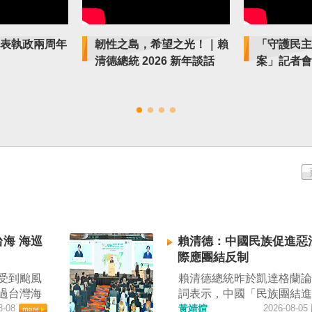
表執政兩周年
韌性之島，希望之光！｜賴
「守護民主
清德總統 2026 新年談話
案」記者會
海 海巡
賴清德：中國民族促進惡
際應團結反制
受到颱風
賴清德總統昨於凱達格蘭
過台灣海
詞表示，中國「民族團結
通管
8-08
進法」對各國人民進行政
黃靖媗
2026-08-05