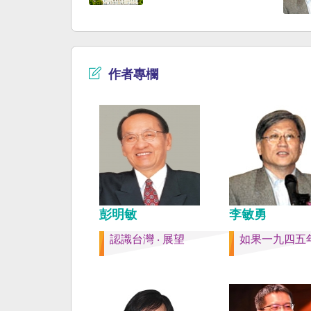
時，無需理會中方要求
早已是聯合國會員國，
即通報相關單位，海巡
迄今仍以國體不明的身
取一切必要手段，確保
入聯合國。當然不會捲
自由與安全。
後兩個中國的鬥爭。當
以反共為名、行專政之
作者專欄
年戒嚴讓許多政治受難
長期在黑夜哭泣。 如
年八一五台灣獨立了，
民主化，不必有長期戒
壓迫，也沒有隨中國國
國流亡到台灣形成的流
落留下來的遺民問題。
圈的國家台灣會傳承更
下來的風貌，如果吸引
彭明敏
李敏勇
台也是中國僑民或台灣
認識台灣 ‧ 展望
如果一九四五
新國民，而不是什麼外
果一九四五年八一五台
了，台灣早就是一個小
主國家，不必在國民養
教育被教導成一個虛構