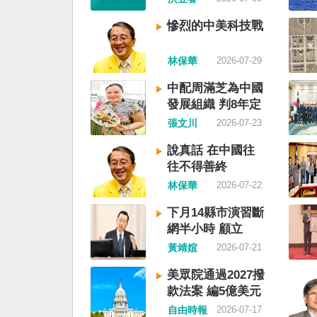
鮮的左右路線競逐政權
各船舶必須遵守交通管
戰形成南韓、北朝分裂
聽從現場海事管理機構
慘烈的中美科技戰
史。或許會有左右路線
巡署昨表示，台灣海峽
塑台灣的國家之路。 
域，依據「聯合國海洋
林保華
2026-07-29
五年八一五台灣獨立了
等國際規範，領海範圍
九年中華人民共和國革
國際法「公海航行自由
中配周滿芝為中國
華民國，中國國民黨蔣
中國無任何權利對該水
發展組織 判8年定
只能選擇海南島，國共
「管制」；海巡署向來
讞
張文川
2026-07-23
史就會是另一種局面，
國際法的航行自由，對
關。台灣沒有中國問題
借「颱風」之名，行假
說真話 在中國往
沒有台灣問題。台灣與
權」之實的認知作戰，
往不得善終
至於陳兵海峽兩岸，戰
事管制將台海內水化，
林保華
2026-07-22
籠罩。 如果一九四五
厲譴責，並要求中方恪
灣獨立了，台灣會成為
範，避免破壞區域的和
下月14縣市演習斷
文化圈一個不屬於中國
海巡署同時強調，將持
網半小時 顧立
家。台灣或許像新加坡
合情監偵手段，全天候
雄：固網不受影響
黃靖媗
2026-07-21
行漢字中文華語，也留
周邊海域動態，目前未
語，一如新加坡留下英
船舶異常舉動，亦未接
美眾院通過2027撥
原有的福佬話、客家話
映遭到廣播干擾，提醒
款法案 編5億美元
各族語也不會被壓迫。
域之商貨輪，如接獲中
援台
自由時報
2026-07-17
四五年八一五台灣獨立