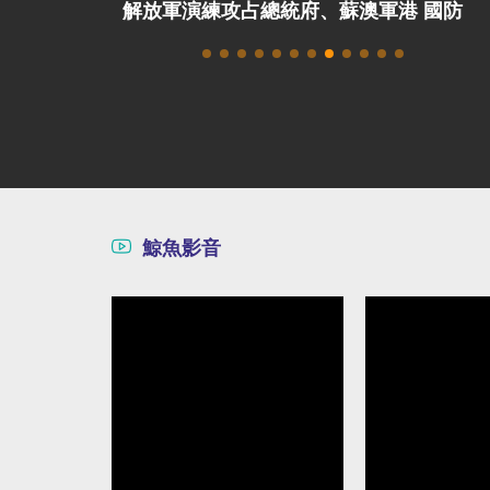
T：支持台灣
解放軍演練攻占總統府、蘇澳軍港 國防
部：威脅非常嚴峻
鯨魚影音