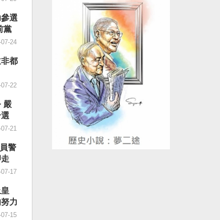
孤注一
台灣人
不得不
會給予
助參選
是「有
球民主
前黨
部困
的「民
2年8
-07-24
重視經
、迫害
其後各
跨國鎮
並非都
、就
進行政
而「常
是一部
-07-22
題」，
惡法。
是常態
世界蔓
 嚴
債」是
國威權
介選
員工當
正在世
-07-21
到「兜
題聚焦
「抓好
帶侵擾
2員警
，社會
應鏈的
押走
段有一
國際社
-07-17
更加昂
許台灣
造高質
德表
上皇
麼是
受到國
的努力
文件，
促法」
-07-15
最後一