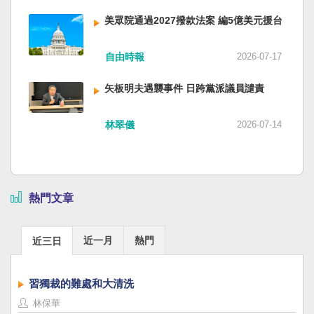
美眾院通過2027撥款法案 編5億美元援台
自由時報
2026-07-17
矢板明夫遇襲事件 日跨黨派議員譴責
林翠儀
2026-07-14
熱門文章
近一月
熱門
近三日
習獨裁的難處和大清洗
林保華