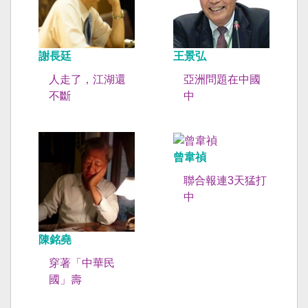
謝長廷
王景弘
人走了，江湖還
亞洲問題在中國
不斷
中
曾韋禎
聯合報連3天猛打
中
陳銘堯
穿著「中華民
國」壽