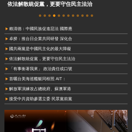
「有事衝著我來」 政治責任或口號表演？
賴清德：中國民族促進惡法 國際應
卓揆：推台日企業共同研發 深化合
國共兩黨是中國民主化的最大障礙
依法解散統促黨，更要守住民主法治
「有事衝著我來」 政治責任或口號
首曬台美海巡艦艇同框照 AIT：
解放軍演練攻占總統府、蘇澳軍港
接受中共資助參選立委 民眾黨前黨