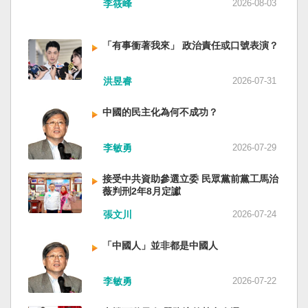
李筱峰
2026-08-03
「有事衝著我來」 政治責任或口號表演？
洪昱睿
2026-07-31
中國的民主化為何不成功？
李敏勇
2026-07-29
接受中共資助參選立委 民眾黨前黨工馬治
薇判刑2年8月定讞
張文川
2026-07-24
「中國人」並非都是中國人
李敏勇
2026-07-22