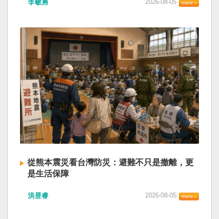
李敏勇
2026-08-05
的歷史就不會有中國國民黨，也不會捲入迄今仍
小』服務保障」，社會保險系統也出了問題。 後
德說，台灣是民主自由的燈塔，也是印太和平的
糾纏未解的中國困境。中華民國早就完全被中華
段有一句「推動各級領導幹部以更加昂揚向上的
重要基石，即使威權主義威脅及全球新興挑戰不
人民共和國接續了，中國是中國，台灣是台灣。
精氣神，不斷創造高質量發展新業績」。不懂什
斷，台灣有堅定的意志，確保民主燈塔永明，自
兩岸已有正常外交，中國也可致力提升國民福
麼是「精氣神」，還以為是假文件，是新時代習
由基石永固。
祉。 如果一九四五年八一五台灣獨立了，就像二
近平思想嗎？ 最後一句是「會議還研究了其他事
戰後許多殖民地選擇獨立，成為杭廷頓第二波民
項。」這是每次外媒最感興趣的問題，那就是人
主化的歷史。獨立的台灣會像脫離日本殖民的韓
事問題。港媒大做文章，排查二十屆中央委員清
國，八一五這一天成為獨立紀念日及光復節。不
洗了多少人？這為習近平的進一步獨裁和二十一
同於有國家歷史的朝鮮，台灣是新興國家，開展
大續任鋪平道路。據統計，過去一年，已有十九
自己國家的歷史。台灣沒有像朝鮮的左右路線競
名中央委員被官方宣布落馬或罷免全國人大代表
逐政權，造成內戰形成南韓、北朝分裂國家的歷
職務。另外還有「失蹤」者。總共接近三十人。
史。或許會有左右路線政黨，形塑台灣的國家之
領銜的是兩名政治局委員：軍委副主席張又俠與
路。 如果一九四五年八一五台灣獨立了，一九四
新疆黨委書記馬興瑞。 軍方還有原中央軍委副主
九年中華人民共和國革命推翻中華民國，中國國
席何衛東、原軍委委員兼聯合參謀部參謀長劉振
民黨蔣介石政權只能選擇海南島，國共競鬥的歷
立、原軍委政治工作部主任苗華、前信息支援部
從熊本震災看台灣防災：避難不只是撤離，更
史就會是另一種局面，與台灣無關。台灣沒有中
隊政委李偉、前陸軍司令員李橋、前中央軍委裝
是生活保障
國問題，中國也沒有台灣問題。台灣與中國也不
備發展部部長許學強、前西部戰區政委李鳳彪、
此次日本熊本發生大地震後，除了建築損害、救
至於陳兵海峽兩岸，戰爭的陰影籠罩。 如果一九
前空軍政委郭普校、前東部戰區政委劉青松、前
洪昱睿
2026-08-05
援速度與災後重建受到關注，避難所管理也成為
四五年八一五台灣獨立了，台灣會成為東亞漢字
南部戰區司令員吳亞男、前南部戰區政委王文
重要議題。尤其在炎熱季節，部分避難場所因設
文化圈一個不屬於中國的新興國家。台灣或許像
全、前西部戰區司令員汪海江、前北部戰區司令