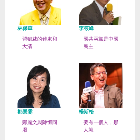
林保華
李筱峰
習獨裁的難處和
國共兩黨是中國
大清
民主
鄒景雯
楊斯棓
鄭麗文與陳恒同
要有一個人，那
場
人就