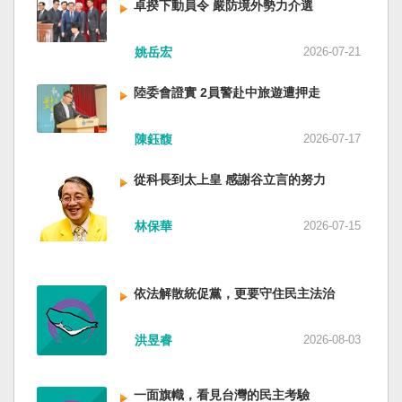
卓揆下動員令 嚴防境外勢力介選
姚岳宏
2026-07-21
陸委會證實 2員警赴中旅遊遭押走
陳鈺馥
2026-07-17
從科長到太上皇 感謝谷立言的努力
林保華
2026-07-15
依法解散統促黨，更要守住民主法治
洪昱睿
2026-08-03
一面旗幟，看見台灣的民主考驗