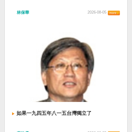
衛全球民主法治。 賴清德強調，中國的「民促
中共在七月卅日政治局會議上，決定十月召開五
法」不僅侵害台灣主權、迫害宗教與少數族群，
林保華
2026-08-05
中全會。本來以為在七月上海的AI全球大會以
更透過跨國鎮壓手段，對世界各國人民進行政治
後，習近平會乘勝追擊，豈料會議對AI突然非常
審查、製造寒蟬效應，是一部國際社會應該團結
低調，僅僅只有一段話，往常喜歡用的「鑄牢」
反制的惡法。 提醒各國「紅色恐怖正在世界蔓
不見了，改為「加快、加強」。從奇技淫巧改為
延」 賴清德表示，面對中國威權主義不斷擴張，
「適應不同群體消費需求擴大優質供給」。顯然
紅色恐怖正在世界各地蔓延，今年論壇主題聚焦
七月中國官方的經濟數字，製造業採購經理人指
討論全球的民主韌性、灰帶侵擾的因應聯防，以
數PMI，由六月的五十．三％大幅滑落至四十九．
及非紅供應鏈的重塑，更加反映出台灣在國際社
二％，不僅低於預估的五十．一％，更一舉跌破
會中的角色定位，以及期許台灣能承擔的國際責
五十％榮枯線，加上非製造業和綜合PMI產出指數
任。 賴清德表示，當今台灣的民主成就受到國際
三大核心指標同步跌穿榮枯線，習近平的梭哈
的肯定，面對中國「民促法」的威脅，台灣不會
（孤注一擲）失敗，在會議文件上不得不兩處承
接受統戰滲透和紅色恐怖、不會坐視中國將壓迫
認「困難」。 一處是「有效應對各種外部衝擊和
黑手伸進台灣，或任何自由國家與地區。 賴清德
內部困難」，後面提及「要高度重視經濟運行中
強調，台灣會以行動積極響應，落實「集體防
的困難挑戰」。其後各段落所說的例如公平競
禦、責任分擔」，並將持續提升國防力量、強化
爭、就業、三農、天災等都是。而「常態化解決
全社會防衛韌性，增進國際合作，凝聚最大的力
企業帳款拖欠問題」，更暴露企業之間拖欠已經
量，確保印太區域的和平穩定；台灣也將善用
如果一九四五年八一五台灣獨立了
是常態化。近三十年前的「三角債」是不是復活
AI、半導體、資通訊等高科技產業優勢，串聯民
了？企業發薪給員工當然也拖欠。 另外有兩處提
主夥伴，一起打造「非紅供應鏈」，來強化經濟
如果一九四五年八一五台灣獨立了， 二戰後台灣
到「兜牢基層『三保』底線」和「抓好『一老一
韌性，讓彼此的國家更安全更繁榮。 最後，賴清