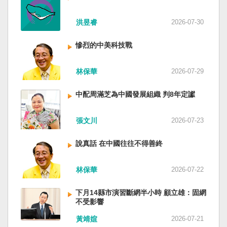
洪昱睿
2026-07-30
慘烈的中美科技戰
林保華
2026-07-29
中配周滿芝為中國發展組織 判8年定讞
張文川
2026-07-23
說真話 在中國往往不得善終
林保華
2026-07-22
下月14縣市演習斷網半小時 顧立雄：固網
不受影響
黃靖媗
2026-07-21