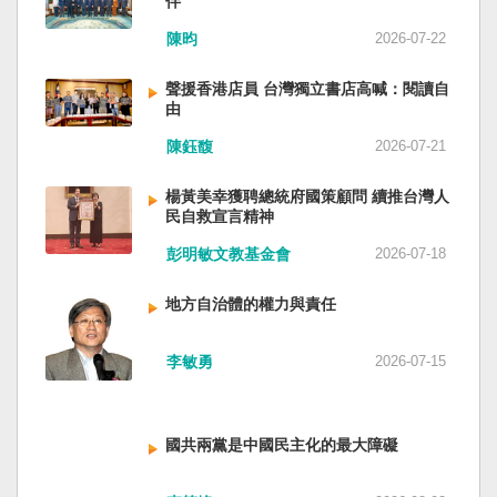
伴
與日本都會投入軍事力量協助救援。國軍與日本
家。 一九四五年八一五，台灣人在祖國的迷惘與
陳昀
2026-07-22
自衛隊在大型災害時能提供人力、運輸、工程與
迷障中做了錯誤的選擇，不只造成台灣集體命運
後勤支援。 然而，最初承擔救援工作的仍是消
的坎坷挫折，也影響中國的國家分裂。民主化後
聲援香港店員 台灣獨立書店高喊：閱讀自
防、搜救與緊急醫療體系；地方政府負責整體應
的台灣，要走向新歷史，珍惜台灣自己的條件，
由
變與資源調度，警察則協助交通管制、秩序維護
好好建構我們尚未正常化的國家。台灣是小而
與災區管理。真正成熟的防災制度，需要的是整
美、豐裕而堅強，在太平洋西南海域，一個閃亮
陳鈺馥
2026-07-21
體社會韌性，而非只等待外部力量投入。 日本長
的國家。 中國啊！請獨立於台灣之外吧！如果在
期推動全民防災教育與社區演練，值得台灣參
意收拾「中華民國」這個你們立鑄為繼承之國碑
楊黃美幸獲聘總統府國策顧問 續推台灣人
考。但學習日本並非照搬制度，而是思考如何建
銘的國號，台灣也會尊重歷史，對殘餘中國做歷
民自救宣言精神
立符合台灣社會條件的防災文化。 防災的目的，
史的了結，寫下句點。生活在台灣的人們應共同
彭明敏文教基金會
2026-07-18
不只是讓人民在災害中生存下來，更是在災害發
起造一個對「中國」不構成侵權的新國家，開啟
生後，仍能維持基本尊嚴與生活品質。真正成熟
歷史的新樂章。歷史不會重來，但提供教訓。
地方自治體的權力與責任
的防災制度，不是要求人民只能服從撤離命令，
（作者是詩人）
而是讓人民相信：當他們離開家園時，公共制度
會接住他們。
李敏勇
2026-07-15
國共兩黨是中國民主化的最大障礙