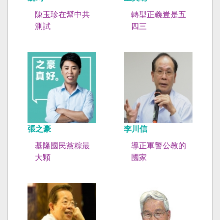
陳玉珍在幫中共
轉型正義豈是五
測試
四三
張之豪
李川信
基隆國民黨粽最
導正軍警公教的
大顆
國家