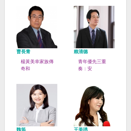
曹長青
賴清德
楊黃美幸家族傳
青年優先三重
奇和
奏：安
魏筠
王美琇