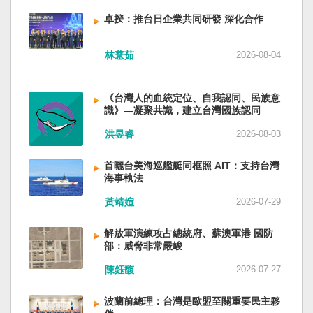
備限制，難以提供舒適的生活環境。 這提醒了同
新加坡一樣，通行漢字中文華語，也留下日本
員黃銘、前中部戰區政委徐德清、前國防大學政
樣位於地震頻繁區域的台灣，防災工作不能只關
語，一如新加坡留下英文，本土原有的福佬話、
卓揆：推台日企業共同研發 深化合作
委鍾紹軍等。 黨政系統部分，前廣西政府主席藍
注災害發生後如何救援，更要思考受災者如何在
客家話、原住民各族語也不會被壓迫。 如果一九
天立、前內蒙古政府主席王莉霞、前中國證監會
避難期間獲得安全且有尊嚴的生活。 台灣多年來
四五年八一五台灣獨立了，台灣早已是聯合國會
主席易會滿、前內蒙古黨委書記孫紹騁、前浙江
林薏茹
2026-08-04
累積不少災害應變經驗，但每當重大災害發生，
員國，也不至於迄今仍以國體不明的身分爭取加
省委書記易煉紅、前應急管理部部長王祥喜、前
仍會面臨一項現實挑戰：部分民眾，尤其高齡
入聯合國。當然不會捲入國內戰後兩個中國的鬥
重慶市長胡衡華等。前中聯部部長劉建超、前工
者，即使面臨撤離要求，也不願離開自己的家
爭。當然也沒有以反共為名、行專政之實的卅八
《台灣人的血統定位、自我認同、民族意
信部部長金壯龍、前中央軍民融合辦常務副主任
園，讓第一線執行撤離工作的公務人員承受壓
年戒嚴讓許多政治受難者的母親長期在黑夜哭
識》—凝聚共識，建立台灣國族認同
雷凡培，都是被不正常免職。 最新的河北黨書記
力。 表面上看，這似乎是防災意識不足；但更深
泣。 如果一九四五年八一五台灣獨立了，台灣早
倪岳峰「另有任用」，應該是與德國之聲與紐約
洪昱睿
2026-08-03
層的問題是，我們是否建立了一套讓人民願意避
已民主化，不必有長期戒嚴體制的壓迫，也沒有
時報披露張家口對海外人士動態控制平台被登錄
難、相信避難的制度？ 對許多高齡者而言，家不
隨中國國民黨從中國流亡到台灣形成的流亡殖民
有關。 這些大清洗是反映習近平的穩定還是不
首曬台美海巡艦艇同框照 AIT：支持台灣
只是住所，更是多年生活累積的情感依靠。離開
群落留下來的遺民問題。漢字文化圈的國家台灣
安？ （作者林保華為資深時事評論員）
海事執法
熟悉環境，本身就是重大心理挑戰。如果避難場
會傳承更多日本留下來的風貌，如果吸引中國人
所只是學校體育館或公共禮堂，提供基本收容功
黃靖媗
2026-07-29
來台也是中國僑民或台灣新住民、新國民，而不
能，卻缺乏降溫設備、醫療照護、隱私空間與生
是什麼外省人。 如果一九四五年八一五台灣獨立
活便利性，民眾自然可能對撤離有所抗拒。 因
了，台灣早就是一個小而美的民主國家，不必在
解放軍演練攻占總統府、蘇澳軍港 國防
部：威脅非常嚴峻
此，現代防災不能只是「把人帶離危險區域」，
國民養成過程的教育被教導成一個虛構的大國，
而要建立讓人民相信「離開家後仍能受到妥善照
也不會有見證二二八事件的美國副領事葛超智
陳鈺馥
2026-07-27
顧」的制度。避難所應考量高齡者、幼兒與身心
（G. Kerr）《被出賣的台灣》這本書。台灣是三
障礙者等需求，包括降溫設備、電力備援、醫療
萬六千多平方公里的美麗島嶼群落，中央山脈南
波蘭前總理：台灣是歐盟至關重要民主夥
支援與基本生活品質。 在重大災害應變中，台灣
北相連，四面海域環抱，是島嶼國度不是大陸國