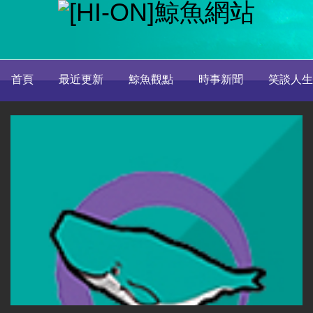
首頁
最近更新
鯨魚觀點
時事新聞
笑談人生