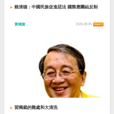
賴清德：中國民族促進惡法 國際應團結反制
賴清德總統昨於凱達格蘭論壇致詞表示，中國
黃靖媗
2026-08-05
「民族團結進步促進法」對各國人民進行政治審
查，國際社會應團結反制。（記者田裕華攝） 中
國七月一日起實施「民族團結進步促進法」，總
統賴清德昨日於凱達格蘭論壇致詞表示，中國的
「民促法」不僅侵害台灣主權，更透過跨國鎮
壓，對世界各國人民進行政治審查、製造寒蟬效
應，是國際社會應該團結反制的惡法；台灣不會
接受統戰滲透和紅色恐怖、不會坐視中國將壓迫
黑手伸進台灣，或任何自由國家與地區。 不會坐
視北京黑手伸進台灣 賴清德指出，中國上個月不
顧國際反對，實施「民族團結進步促進法」，
「對中政策跨國議會聯盟」（IPAC）隨即發表聲
明，譴責嚴重違反基本人權。他感謝IPAC日本共
同主席中谷元、IPAC執行主任裴倫德昨以行動再
次彰顯這份聲明的立場，很榮幸代表台灣人民接
習獨裁的難處和大清洗
受IPAC的聲明，台灣會給予堅定的支持，共同捍