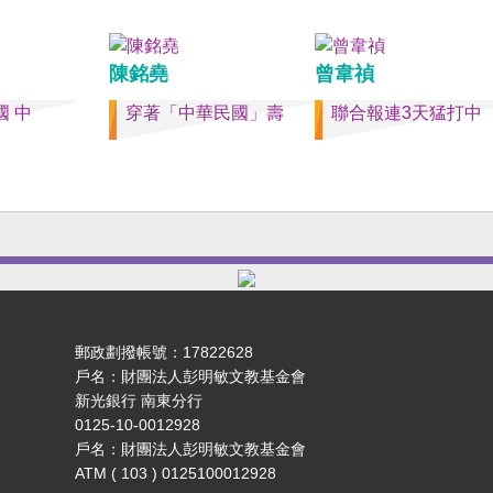
陳銘堯
曾韋禎
 中
穿著「中華民國」壽
聯合報連3天猛打中
郵政劃撥帳號：17822628
戶名：財團法人彭明敏文教基金會
新光銀行 南東分行
0125-10-0012928
戶名：財團法人彭明敏文教基金會
ATM ( 103 ) 0125100012928