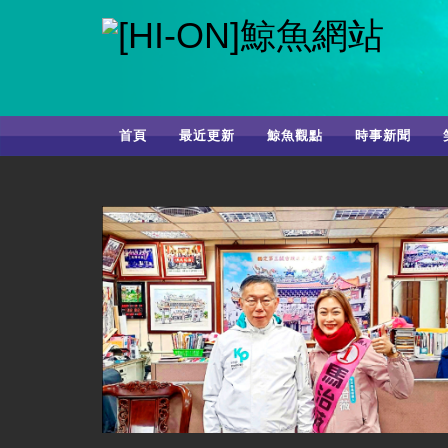
首頁
最近更新
鯨魚觀點
時事新聞