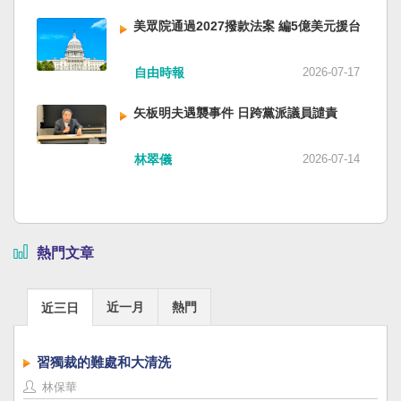
美眾院通過2027撥款法案 編5億美元援台
自由時報
2026-07-17
矢板明夫遇襲事件 日跨黨派議員譴責
林翠儀
2026-07-14
熱門文章
近一月
熱門
近三日
習獨裁的難處和大清洗
林保華