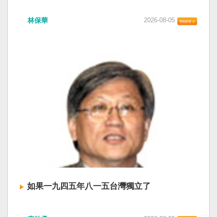
衛全球民主法治。 賴清德強調，中國的「民促
中共在七月卅日政治局會議上，決定十月召開五
法」不僅侵害台灣主權、迫害宗教與少數族群，
林保華
2026-08-05
中全會。本來以為在七月上海的AI全球大會以
更透過跨國鎮壓手段，對世界各國人民進行政治
後，習近平會乘勝追擊，豈料會議對AI突然非常
審查、製造寒蟬效應，是一部國際社會應該團結
低調，僅僅只有一段話，往常喜歡用的「鑄牢」
反制的惡法。 提醒各國「紅色恐怖正在世界蔓
不見了，改為「加快、加強」。從奇技淫巧改為
延」 賴清德表示，面對中國威權主義不斷擴張，
「適應不同群體消費需求擴大優質供給」。顯然
紅色恐怖正在世界各地蔓延，今年論壇主題聚焦
七月中國官方的經濟數字，製造業採購經理人指
討論全球的民主韌性、灰帶侵擾的因應聯防，以
數PMI，由六月的五十．三％大幅滑落至四十九．
及非紅供應鏈的重塑，更加反映出台灣在國際社
二％，不僅低於預估的五十．一％，更一舉跌破
會中的角色定位，以及期許台灣能承擔的國際責
五十％榮枯線，加上非製造業和綜合PMI產出指數
任。 賴清德表示，當今台灣的民主成就受到國際
三大核心指標同步跌穿榮枯線，習近平的梭哈
的肯定，面對中國「民促法」的威脅，台灣不會
（孤注一擲）失敗，在會議文件上不得不兩處承
接受統戰滲透和紅色恐怖、不會坐視中國將壓迫
認「困難」。 一處是「有效應對各種外部衝擊和
黑手伸進台灣，或任何自由國家與地區。 賴清德
內部困難」，後面提及「要高度重視經濟運行中
強調，台灣會以行動積極響應，落實「集體防
的困難挑戰」。其後各段落所說的例如公平競
禦、責任分擔」，並將持續提升國防力量、強化
爭、就業、三農、天災等都是。而「常態化解決
全社會防衛韌性，增進國際合作，凝聚最大的力
企業帳款拖欠問題」，更暴露企業之間拖欠已經
量，確保印太區域的和平穩定；台灣也將善用
如果一九四五年八一五台灣獨立了
是常態化。近三十年前的「三角債」是不是復活
AI、半導體、資通訊等高科技產業優勢，串聯民
了？企業發薪給員工當然也拖欠。 另外有兩處提
主夥伴，一起打造「非紅供應鏈」，來強化經濟
如果一九四五年八一五台灣獨立了， 二戰後台灣
到「兜牢基層『三保』底線」和「抓好『一老一
韌性，讓彼此的國家更安全更繁榮。 最後，賴清