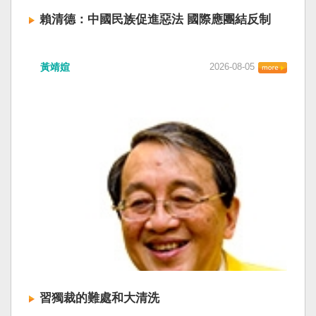
賴清德：中國民族促進惡法 國際應團結反制
賴清德總統昨於凱達格蘭論壇致詞表示，中國
黃靖媗
2026-08-05
「民族團結進步促進法」對各國人民進行政治審
查，國際社會應團結反制。（記者田裕華攝） 中
國七月一日起實施「民族團結進步促進法」，總
統賴清德昨日於凱達格蘭論壇致詞表示，中國的
「民促法」不僅侵害台灣主權，更透過跨國鎮
壓，對世界各國人民進行政治審查、製造寒蟬效
應，是國際社會應該團結反制的惡法；台灣不會
接受統戰滲透和紅色恐怖、不會坐視中國將壓迫
黑手伸進台灣，或任何自由國家與地區。 不會坐
視北京黑手伸進台灣 賴清德指出，中國上個月不
顧國際反對，實施「民族團結進步促進法」，
「對中政策跨國議會聯盟」（IPAC）隨即發表聲
明，譴責嚴重違反基本人權。他感謝IPAC日本共
同主席中谷元、IPAC執行主任裴倫德昨以行動再
次彰顯這份聲明的立場，很榮幸代表台灣人民接
習獨裁的難處和大清洗
受IPAC的聲明，台灣會給予堅定的支持，共同捍