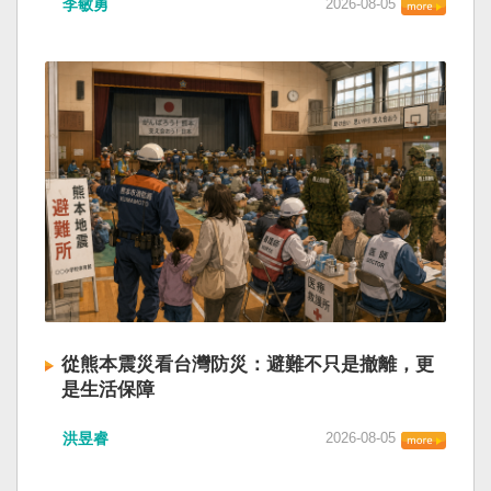
李敏勇
2026-08-05
的歷史就不會有中國國民黨，也不會捲入迄今仍
小』服務保障」，社會保險系統也出了問題。 後
德說，台灣是民主自由的燈塔，也是印太和平的
糾纏未解的中國困境。中華民國早就完全被中華
段有一句「推動各級領導幹部以更加昂揚向上的
重要基石，即使威權主義威脅及全球新興挑戰不
人民共和國接續了，中國是中國，台灣是台灣。
精氣神，不斷創造高質量發展新業績」。不懂什
斷，台灣有堅定的意志，確保民主燈塔永明，自
兩岸已有正常外交，中國也可致力提升國民福
麼是「精氣神」，還以為是假文件，是新時代習
由基石永固。
祉。 如果一九四五年八一五台灣獨立了，就像二
近平思想嗎？ 最後一句是「會議還研究了其他事
戰後許多殖民地選擇獨立，成為杭廷頓第二波民
項。」這是每次外媒最感興趣的問題，那就是人
主化的歷史。獨立的台灣會像脫離日本殖民的韓
事問題。港媒大做文章，排查二十屆中央委員清
國，八一五這一天成為獨立紀念日及光復節。不
洗了多少人？這為習近平的進一步獨裁和二十一
同於有國家歷史的朝鮮，台灣是新興國家，開展
大續任鋪平道路。據統計，過去一年，已有十九
自己國家的歷史。台灣沒有像朝鮮的左右路線競
名中央委員被官方宣布落馬或罷免全國人大代表
逐政權，造成內戰形成南韓、北朝分裂國家的歷
職務。另外還有「失蹤」者。總共接近三十人。
史。或許會有左右路線政黨，形塑台灣的國家之
領銜的是兩名政治局委員：軍委副主席張又俠與
路。 如果一九四五年八一五台灣獨立了，一九四
新疆黨委書記馬興瑞。 軍方還有原中央軍委副主
九年中華人民共和國革命推翻中華民國，中國國
席何衛東、原軍委委員兼聯合參謀部參謀長劉振
民黨蔣介石政權只能選擇海南島，國共競鬥的歷
立、原軍委政治工作部主任苗華、前信息支援部
從熊本震災看台灣防災：避難不只是撤離，更
史就會是另一種局面，與台灣無關。台灣沒有中
隊政委李偉、前陸軍司令員李橋、前中央軍委裝
是生活保障
國問題，中國也沒有台灣問題。台灣與中國也不
備發展部部長許學強、前西部戰區政委李鳳彪、
此次日本熊本發生大地震後，除了建築損害、救
至於陳兵海峽兩岸，戰爭的陰影籠罩。 如果一九
前空軍政委郭普校、前東部戰區政委劉青松、前
洪昱睿
2026-08-05
援速度與災後重建受到關注，避難所管理也成為
四五年八一五台灣獨立了，台灣會成為東亞漢字
南部戰區司令員吳亞男、前南部戰區政委王文
重要議題。尤其在炎熱季節，部分避難場所因設
文化圈一個不屬於中國的新興國家。台灣或許像
全、前西部戰區司令員汪海江、前北部戰區司令