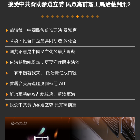
黨工馬治薇判刑2
中配周滿芝為中國發展組織 判8年定
賴清德：中國民族促進惡法 國際應
卓揆：推台日企業共同研發 深化合
國共兩黨是中國民主化的最大障礙
依法解散統促黨，更要守住民主法治
「有事衝著我來」 政治責任或口號
首曬台美海巡艦艇同框照 AIT：
解放軍演練攻占總統府、蘇澳軍港
接受中共資助參選立委 民眾黨前黨