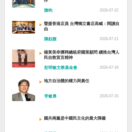
伴
與日本都會投入軍事力量協助救援。國軍與日本
家。 一九四五年八一五，台灣人在祖國的迷惘與
陳昀
2026-07-22
自衛隊在大型災害時能提供人力、運輸、工程與
迷障中做了錯誤的選擇，不只造成台灣集體命運
後勤支援。 然而，最初承擔救援工作的仍是消
的坎坷挫折，也影響中國的國家分裂。民主化後
聲援香港店員 台灣獨立書店高喊：閱讀自
防、搜救與緊急醫療體系；地方政府負責整體應
的台灣，要走向新歷史，珍惜台灣自己的條件，
由
變與資源調度，警察則協助交通管制、秩序維護
好好建構我們尚未正常化的國家。台灣是小而
與災區管理。真正成熟的防災制度，需要的是整
美、豐裕而堅強，在太平洋西南海域，一個閃亮
陳鈺馥
2026-07-21
體社會韌性，而非只等待外部力量投入。 日本長
的國家。 中國啊！請獨立於台灣之外吧！如果在
期推動全民防災教育與社區演練，值得台灣參
意收拾「中華民國」這個你們立鑄為繼承之國碑
楊黃美幸獲聘總統府國策顧問 續推台灣人
考。但學習日本並非照搬制度，而是思考如何建
銘的國號，台灣也會尊重歷史，對殘餘中國做歷
民自救宣言精神
立符合台灣社會條件的防災文化。 防災的目的，
史的了結，寫下句點。生活在台灣的人們應共同
彭明敏文教基金會
2026-07-18
不只是讓人民在災害中生存下來，更是在災害發
起造一個對「中國」不構成侵權的新國家，開啟
生後，仍能維持基本尊嚴與生活品質。真正成熟
歷史的新樂章。歷史不會重來，但提供教訓。
地方自治體的權力與責任
的防災制度，不是要求人民只能服從撤離命令，
（作者是詩人）
而是讓人民相信：當他們離開家園時，公共制度
會接住他們。
李敏勇
2026-07-15
國共兩黨是中國民主化的最大障礙