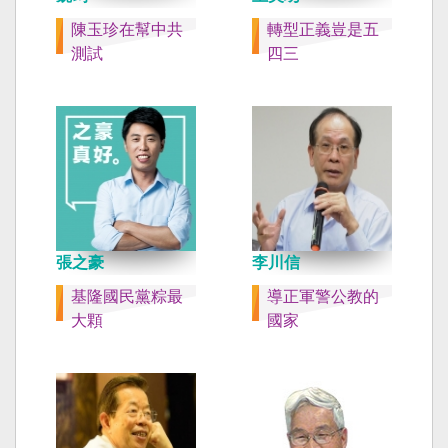
陳玉珍在幫中共
轉型正義豈是五
測試
四三
張之豪
李川信
基隆國民黨粽最
導正軍警公教的
大顆
國家