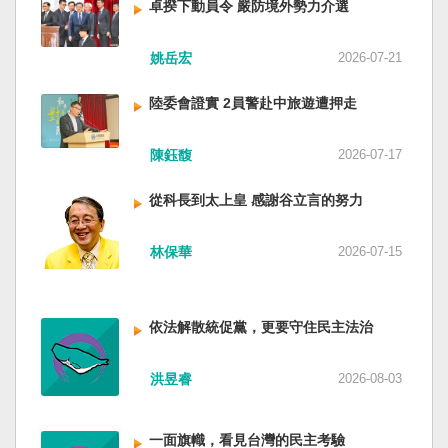
卓揆下動員令 嚴防境外勢力介選
姚岳宏
2026-07-21
陸委會證實 2員警赴中旅遊遭押走
陳鈺馥
2026-07-17
從科長到太上皇 感謝谷立言的努力
林保華
2026-07-15
依法解散統促黨，更要守住民主法治
洪昱睿
2026-08-03
一面旗幟，看見台灣的民主考驗