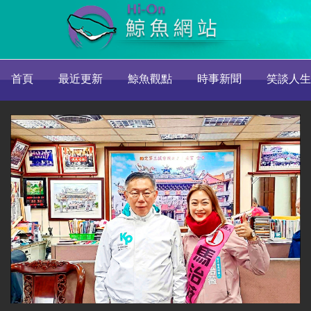
首頁
最近更新
鯨魚觀點
時事新聞
笑談人生