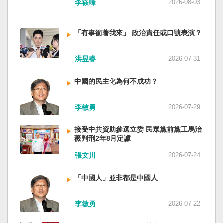
李筱峰
2026-08-03
「有事衝著我來」 政治責任或口號表演？
洪昱睿
2026-07-31
中國的民主化為何不成功？
李敏勇
2026-07-29
接受中共資助參選立委 民眾黨前黨工馬治
薇判刑2年8月定讞
張文川
2026-07-24
「中國人」並非都是中國人
李敏勇
2026-07-22