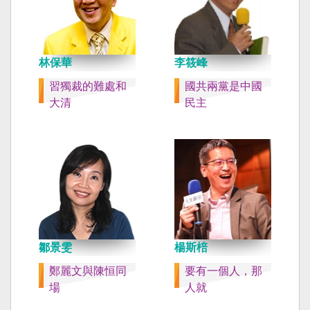
林保華
李筱峰
習獨裁的難處和
國共兩黨是中國
大清
民主
鄒景雯
楊斯棓
鄭麗文與陳恒同
要有一個人，那
場
人就