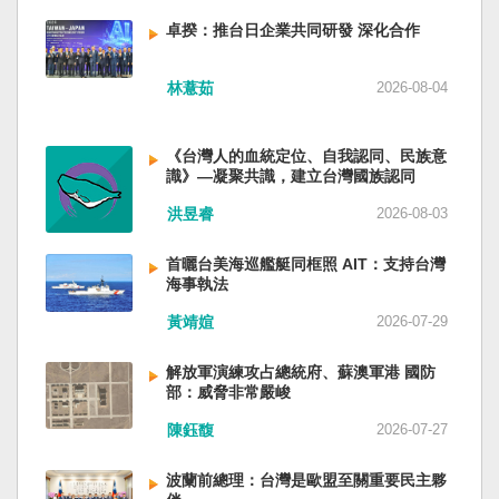
備限制，難以提供舒適的生活環境。 這提醒了同
新加坡一樣，通行漢字中文華語，也留下日本
員黃銘、前中部戰區政委徐德清、前國防大學政
樣位於地震頻繁區域的台灣，防災工作不能只關
語，一如新加坡留下英文，本土原有的福佬話、
卓揆：推台日企業共同研發 深化合作
委鍾紹軍等。 黨政系統部分，前廣西政府主席藍
注災害發生後如何救援，更要思考受災者如何在
客家話、原住民各族語也不會被壓迫。 如果一九
天立、前內蒙古政府主席王莉霞、前中國證監會
避難期間獲得安全且有尊嚴的生活。 台灣多年來
四五年八一五台灣獨立了，台灣早已是聯合國會
主席易會滿、前內蒙古黨委書記孫紹騁、前浙江
林薏茹
2026-08-04
累積不少災害應變經驗，但每當重大災害發生，
員國，也不至於迄今仍以國體不明的身分爭取加
省委書記易煉紅、前應急管理部部長王祥喜、前
仍會面臨一項現實挑戰：部分民眾，尤其高齡
入聯合國。當然不會捲入國內戰後兩個中國的鬥
重慶市長胡衡華等。前中聯部部長劉建超、前工
者，即使面臨撤離要求，也不願離開自己的家
爭。當然也沒有以反共為名、行專政之實的卅八
《台灣人的血統定位、自我認同、民族意
信部部長金壯龍、前中央軍民融合辦常務副主任
園，讓第一線執行撤離工作的公務人員承受壓
年戒嚴讓許多政治受難者的母親長期在黑夜哭
識》—凝聚共識，建立台灣國族認同
雷凡培，都是被不正常免職。 最新的河北黨書記
力。 表面上看，這似乎是防災意識不足；但更深
泣。 如果一九四五年八一五台灣獨立了，台灣早
倪岳峰「另有任用」，應該是與德國之聲與紐約
洪昱睿
2026-08-03
層的問題是，我們是否建立了一套讓人民願意避
已民主化，不必有長期戒嚴體制的壓迫，也沒有
時報披露張家口對海外人士動態控制平台被登錄
難、相信避難的制度？ 對許多高齡者而言，家不
隨中國國民黨從中國流亡到台灣形成的流亡殖民
有關。 這些大清洗是反映習近平的穩定還是不
首曬台美海巡艦艇同框照 AIT：支持台灣
只是住所，更是多年生活累積的情感依靠。離開
群落留下來的遺民問題。漢字文化圈的國家台灣
安？ （作者林保華為資深時事評論員）
海事執法
熟悉環境，本身就是重大心理挑戰。如果避難場
會傳承更多日本留下來的風貌，如果吸引中國人
所只是學校體育館或公共禮堂，提供基本收容功
黃靖媗
2026-07-29
來台也是中國僑民或台灣新住民、新國民，而不
能，卻缺乏降溫設備、醫療照護、隱私空間與生
是什麼外省人。 如果一九四五年八一五台灣獨立
活便利性，民眾自然可能對撤離有所抗拒。 因
了，台灣早就是一個小而美的民主國家，不必在
解放軍演練攻占總統府、蘇澳軍港 國防
部：威脅非常嚴峻
此，現代防災不能只是「把人帶離危險區域」，
國民養成過程的教育被教導成一個虛構的大國，
而要建立讓人民相信「離開家後仍能受到妥善照
也不會有見證二二八事件的美國副領事葛超智
陳鈺馥
2026-07-27
顧」的制度。避難所應考量高齡者、幼兒與身心
（G. Kerr）《被出賣的台灣》這本書。台灣是三
障礙者等需求，包括降溫設備、電力備援、醫療
萬六千多平方公里的美麗島嶼群落，中央山脈南
波蘭前總理：台灣是歐盟至關重要民主夥
支援與基本生活品質。 在重大災害應變中，台灣
北相連，四面海域環抱，是島嶼國度不是大陸國