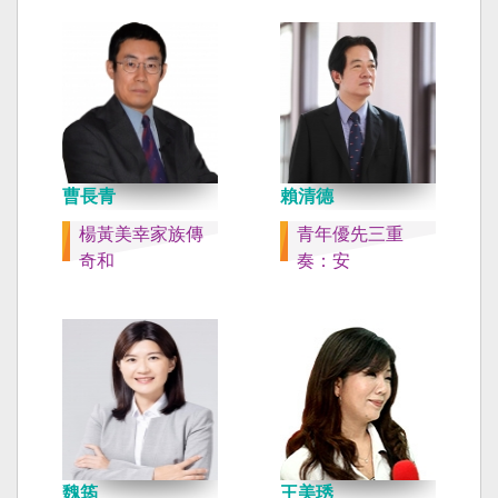
曹長青
賴清德
楊黃美幸家族傳
青年優先三重
奇和
奏：安
魏筠
王美琇