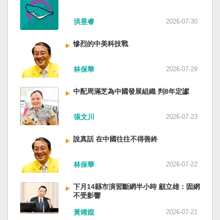
洪昱睿
2026-07-30
慘烈的中美科技戰
林保華
2026-07-29
中配周滿芝為中國發展組織 判8年定讞
張文川
2026-07-23
說真話 在中國往往不得善終
林保華
2026-07-22
下月14縣市演習斷網半小時 顧立雄：固網
不受影響
黃靖媗
2026-07-21