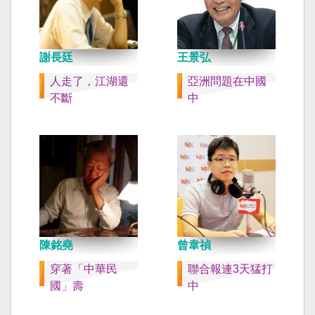
謝長廷
王景弘
人走了，江湖還
亞洲問題在中國
不斷
中
陳銘堯
曾韋禎
穿著「中華民
聯合報連3天猛打
國」壽
中